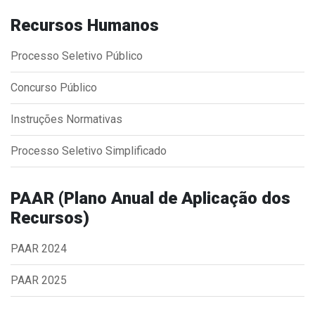
Concursos
Recursos Humanos
Instruções Normativas
Licitações
Processo Seletivo Público
Dispensas e Inexigibilidades
Concurso Público
Chamamentos Públicos
Leis, Decretos e Portarias
Instruções Normativas
Processo Seletivo Simplificado
Transparência
PAAR (Plano Anual de Aplicação dos
Recursos)
Portal da Transparência
Radar da Transparência
PAAR 2024
Cespro
PAAR 2025