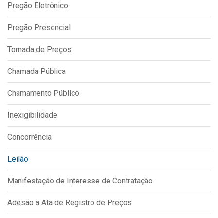
Pregão Eletrônico
IPTU 2026
Nota Fiscal Eletrônica
Pregão Presencial
Ouvidoria
Tomada de Preços
Portal do Cidadão
Chamada Pública
Portal do Servidor
Chamamento Público
Inexigibilidade
Publicações
Concorrência
Diário Oficial (Novo)
Diário Oficial (Até 30/04)
Leilão
Recursos Humanos
Manifestação de Interesse de Contratação
Processo Seletivo
Adesão a Ata de Registro de Preços
Seletivo Simplificado