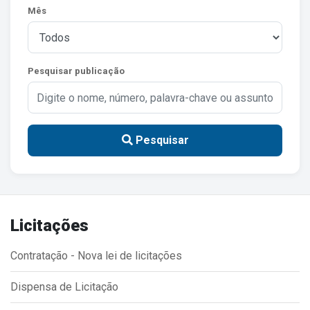
Mês
Estrutura Organizacional
Pesquisar publicação
Secretarias
Administração
Agricultura e Meio Ambiente
Pesquisar
Assistência Social
Educação, Cultura, Desporto e Turismo
Obras
Licitações
Saúde
Contratação - Nova lei de licitações
Dispensa de Licitação
Serviços