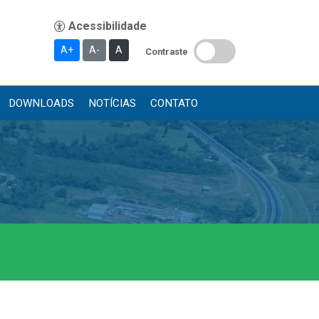
A+
A-
A
Contraste
DOWNLOADS
NOTÍCIAS
CONTATO
Publicações
Diário Oficial (Novo)
Diário Oficial (Até 30/04)
Recursos Humanos
Processo Seletivo
Seletivo Simplificado
Concursos