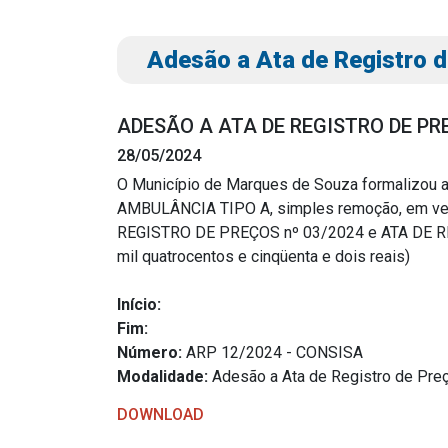
Adesão a Ata de Registro 
ADESÃO A ATA DE REGISTRO DE PRE
28/05/2024
O Município de Marques de Souza formalizou 
AMBULÂNCIA TIPO A, simples remoção, em veíc
Transparência
Outro
REGISTRO DE PREÇOS nº 03/2024 e ATA DE REGI
mil quatrocentos e cinqüenta e dois reais)
Portal da Transparência
Download
Radar da Transparência
Início:
Notícias
Fim:
Cespro
Contato
Número:
ARP 12/2024 - CONSISA
Página Inic
Modalidade:
Adesão a Ata de Registro de Pre
DOWNLOAD