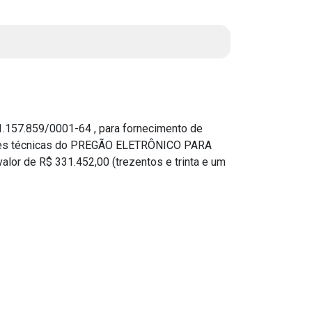
Instruções Normativas
Licitações
Dispensas e Inexigibilidades
Chamamentos Públicos
Leis, Decretos e Portarias
.157.859/0001-64 , para fornecimento de
cações técnicas do PREGÃO ELETRÔNICO PARA
r de R$ 331.452,00 (trezentos e trinta e um