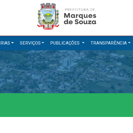
RIAS
SERVIÇOS
PUBLICAÇÕES
TRANSPARÊNCIA
tarias
Serviços
ação
IPTU 2026
a e Meio Ambiente
Nota Fiscal Eletrônica
a Social
Ouvidoria
Cultura, Desporto e Turismo
Portal do Cidadão
Portal do Servidor