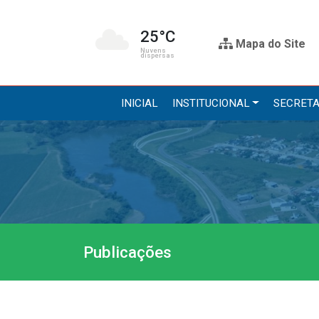
25°C
Mapa do Site
Nuvens
dispersas
INICIAL
INSTITUCIONAL
SECRETA
Institucional
Secre
A Prefeitura
Administr
Gabinete do Prefeito
Agricultur
Gabinete do Vice-prefeito
Assistênci
Publicações
História do Município
Educação, 
Símbolos Oficiais
Obras
Estrutura Organizacional
Saúde