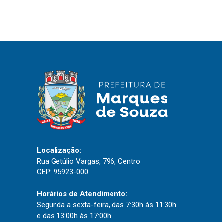
IPTU 2026
Nota Fiscal Eletrônica
Ouvidoria
Portal do Cidadão
Portal do Servidor
Publicações
Diário Oficial (Novo)
Localização:
Diário Oficial (Até 30/04)
Rua Getúlio Vargas, 796, Centro
CEP: 95923-000
Recursos Humanos
Processo Seletivo
Horários de Atendimento:
Segunda a sexta-feira, das 7:30h às 11:30h
Seletivo Simplificado
e das 13:00h às 17:00h