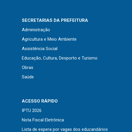
Concursos
Instruções Normativas
Licitações
SECRETARIAS DA PREFEITURA
Dispensas e Inexigibilidades
Administração
Chamamentos Públicos
Agricultura e Meio Ambiente
Leis, Decretos e Portarias
Assistência Social
Educação, Cultura, Desporto e Turismo
Obras
Saúde
Transparência
Portal da Transparência
Radar da Transparência
ACESSO RÁPIDO
Cespro
IPTU 2026
Nota Fiscal Eletrônica
Lista de espera por vagas dos educandários