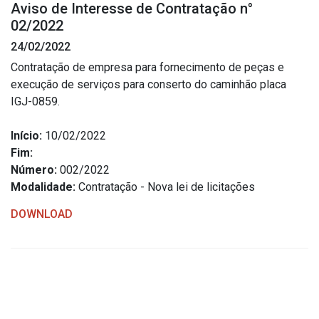
Aviso de Interesse de Contratação n°
Estrutura Organizacional
02/2022
24/02/2022
Contratação de empresa para fornecimento de peças e
execução de serviços para conserto do caminhão placa
Secretarias
IGJ-0859.
Administração
Início:
10/02/2022
Agricultura e Meio Ambiente
Fim:
Assistência Social
Número:
002/2022
Modalidade:
Contratação - Nova lei de licitações
Educação, Cultura, Desporto e Turismo
Obras
DOWNLOAD
Saúde
Serviços