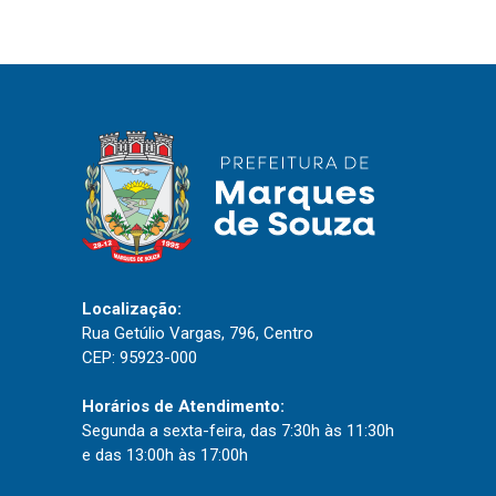
IPTU 2026
Nota Fiscal Eletrônica
Ouvidoria
Portal do Cidadão
Portal do Servidor
Publicações
Localização:
Diário Oficial (Novo)
Rua Getúlio Vargas, 796, Centro
CEP: 95923-000
Diário Oficial (Até 30/04)
Recursos Humanos
Horários de Atendimento:
Processo Seletivo
Segunda a sexta-feira, das 7:30h às 11:30h
e das 13:00h às 17:00h
Seletivo Simplificado