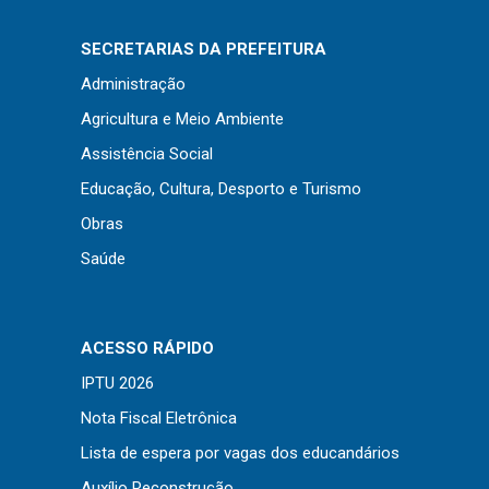
Concursos
Instruções Normativas
SECRETARIAS DA PREFEITURA
Licitações
Administração
Dispensas e Inexigibilidades
Agricultura e Meio Ambiente
Chamamentos Públicos
Assistência Social
Leis, Decretos e Portarias
Educação, Cultura, Desporto e Turismo
Obras
Saúde
Transparência
Portal da Transparência
ACESSO RÁPIDO
Radar da Transparência
IPTU 2026
Cespro
Nota Fiscal Eletrônica
Lista de espera por vagas dos educandários
Auxílio Reconstrução