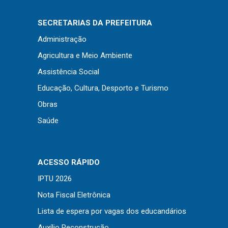
Concursos
Instruções Normativas
SECRETARIAS DA PREFEITURA
Licitações
Administração
Dispensas e Inexigibilidades
Agricultura e Meio Ambiente
Chamamentos Públicos
Assistência Social
Leis, Decretos e Portarias
Educação, Cultura, Desporto e Turismo
Obras
Saúde
Transparência
Portal da Transparência
ACESSO RÁPIDO
Radar da Transparência
IPTU 2026
Cespro
Nota Fiscal Eletrônica
Lista de espera por vagas dos educandários
Auxílio Reconstrução