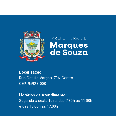
IPTU 2026
Nota Fiscal Eletrônica
Ouvidoria
Portal do Cidadão
Portal do Servidor
Publicações
Localização:
Diário Oficial (Novo)
Rua Getúlio Vargas, 796, Centro
CEP: 95923-000
Diário Oficial (Até 30/04)
Recursos Humanos
Horários de Atendimento:
Processo Seletivo
Segunda a sexta-feira, das 7:30h às 11:30h
e das 13:00h às 17:00h
Seletivo Simplificado