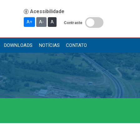
A+
A-
A
Contraste
DOWNLOADS
NOTÍCIAS
CONTATO
Publicações
Diário Oficial (Novo)
Diário Oficial (Até 30/04)
Recursos Humanos
Processo Seletivo
Seletivo Simplificado
Concursos