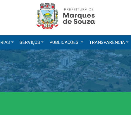
RIAS
SERVIÇOS
PUBLICAÇÕES
TRANSPARÊNCIA
tarias
Serviços
ação
IPTU 2026
a e Meio Ambiente
Nota Fiscal Eletrônica
a Social
Ouvidoria
Cultura, Desporto e Turismo
Portal do Cidadão
Portal do Servidor