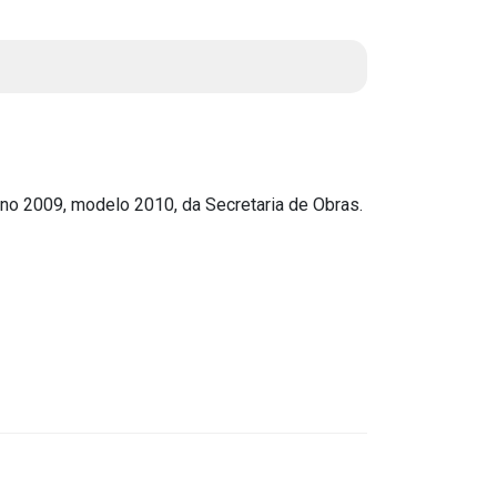
Instruções Normativas
Licitações
Dispensas e Inexigibilidades
Chamamentos Públicos
Leis, Decretos e Portarias
o 2009, modelo 2010, da Secretaria de Obras.