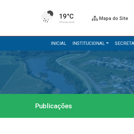
19°C
Mapa do Site
Chuva leve
INICIAL
INSTITUCIONAL
SECRETA
Institucional
Secre
A Prefeitura
Administr
Gabinete do Prefeito
Agricultur
Gabinete do Vice-prefeito
Assistênci
Publicações
História do Município
Educação, 
Símbolos Oficiais
Obras
Estrutura Organizacional
Saúde