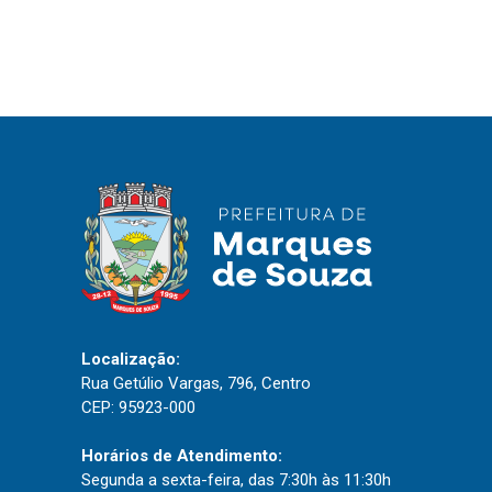
IPTU 2026
Nota Fiscal Eletrônica
Ouvidoria
Portal do Cidadão
Portal do Servidor
Publicações
Diário Oficial (Novo)
Diário Oficial (Até 30/04)
Localização:
Rua Getúlio Vargas, 796, Centro
Recursos Humanos
CEP: 95923-000
Processo Seletivo
Horários de Atendimento:
Seletivo Simplificado
Segunda a sexta-feira, das 7:30h às 11:30h