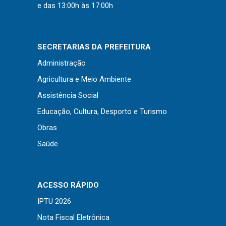
Concursos
e das 13:00h às 17:00h
Instruções Normativas
Licitações
SECRETARIAS DA PREFEITURA
Dispensas e Inexigibilidades
Administração
Chamamentos Públicos
Agricultura e Meio Ambiente
Leis, Decretos e Portarias
Assistência Social
Educação, Cultura, Desporto e Turismo
Obras
Transparência
Saúde
Portal da Transparência
Radar da Transparência
ACESSO RÁPIDO
Cespro
IPTU 2026
Nota Fiscal Eletrônica