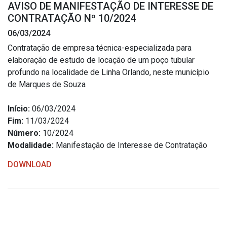
AVISO DE MANIFESTAÇÃO DE INTERESSE DE
Estrutura Organizacional
CONTRATAÇÃO Nº 10/2024
06/03/2024
Contratação de empresa técnica-especializada para
elaboração de estudo de locação de um poço tubular
Secretarias
profundo na localidade de Linha Orlando, neste município
de Marques de Souza
Administração
Agricultura e Meio Ambiente
Início:
06/03/2024
Assistência Social
Fim:
11/03/2024
Número:
10/2024
Educação, Cultura, Desporto e Turismo
Modalidade:
Manifestação de Interesse de Contratação
Obras
DOWNLOAD
Saúde
Serviços