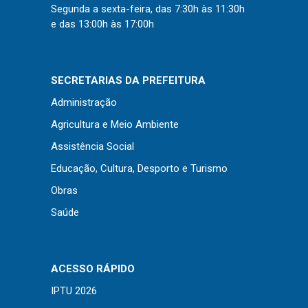
Concursos
Segunda a sexta-feira, das 7:30h às 11:30h
Instruções Normativas
e das 13:00h às 17:00h
Licitações
Dispensas e Inexigibilidades
SECRETARIAS DA PREFEITURA
Chamamentos Públicos
Administração
Leis, Decretos e Portarias
Agricultura e Meio Ambiente
Assistência Social
Educação, Cultura, Desporto e Turismo
Transparência
Obras
Portal da Transparência
Saúde
Radar da Transparência
Cespro
ACESSO RÁPIDO
IPTU 2026