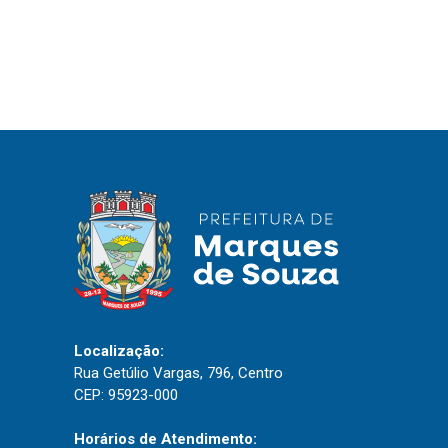
IPTU 2026
Nota Fiscal Eletrônica
Ouvidoria
Portal do Cidadão
Portal do Servidor
Publicações
Diário Oficial (Novo)
Diário Oficial (Até 30/04)
Localização:
Recursos Humanos
Rua Getúlio Vargas, 796, Centro
Processo Seletivo
CEP: 95923-000
Seletivo Simplificado
Horários de Atendimento: