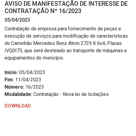
AVISO DE MANIFESTAÇÃO DE INTERESSE DE
Estrutura Organizacional
CONTRATAÇÃO Nº 16/2023
05/04/2023
Contratação de empresa para fornecimento de peças e
execução de serviços para modificação de características
Secretarias
do Caminhão Mercedes Benz Atron 2729 K 6x4, Placas
IVQ0I75, que será destinado ao transporte de máquinas e
Administração
equipamentos do município
Agricultura e Meio Ambiente
Assistência Social
Início:
05/04/2023
Fim:
11/04/2023
Educação, Cultura, Desporto e Turismo
Número:
16/2023
Obras
Modalidade:
Contratação - Nova lei de licitações
Saúde
DOWNLOAD
Serviços