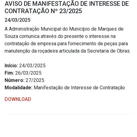
AVISO DE MANIFESTAÇÃO DE INTERESSE DE
Estrutura Organizacional
CONTRATAÇÃO Nº 23/2025
24/03/2025
A Administração Municipal do Município de Marques de
Souza comunica através do presente o interesse na
Secretarias
contratação de empresa para fornecimento de peças para
manutenção da roçadeira articulada da Secretaria de Obras.
Administração
Agricultura e Meio Ambiente
Início:
24/03/2025
Assistência Social
Fim:
26/03/2025
Número:
27/2025
Educação, Cultura, Desporto e Turismo
Modalidade:
Manifestação de Interesse de Contratação
Obras
DOWNLOAD
Saúde
Serviços