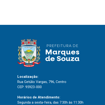
IPTU 2026
Nota Fiscal Eletrônica
Ouvidoria
Portal do Cidadão
Portal do Servidor
Publicações
Diário Oficial (Novo)
Diário Oficial (Até 30/04)
Localização:
Rua Getúlio Vargas, 796, Centro
Recursos Humanos
CEP: 95923-000
Processo Seletivo
Horários de Atendimento:
Seletivo Simplificado
Segunda a sexta-feira, das 7:30h às 11:30h