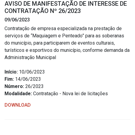
AVISO DE MANIFESTAÇÃO DE INTERESSE DE
Estrutura Organizacional
CONTRATAÇÃO Nº 26/2023
09/06/2023
Contratação de empresa especializada na prestação de
serviços de “Maquiagem e Penteado” para as soberanas
Secretarias
do município, para participarem de eventos culturais,
turísticos e esportivos do município, conforme demanda da
Administração
Administração Municipal
Agricultura e Meio Ambiente
Assistência Social
Início:
10/06/2023
Fim:
14/06/2023
Educação, Cultura, Desporto e Turismo
Número:
26/2023
Obras
Modalidade:
Contratação - Nova lei de licitações
Saúde
DOWNLOAD
Serviços