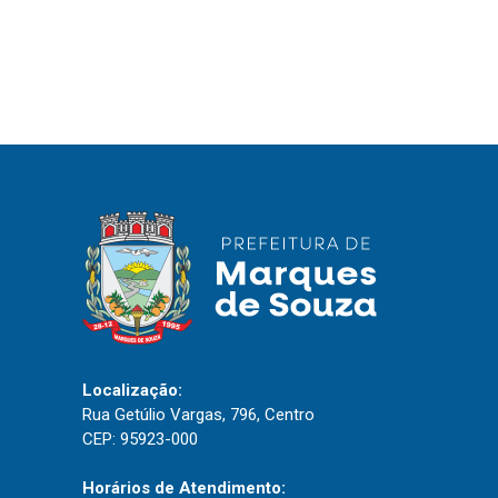
IPTU 2026
Nota Fiscal Eletrônica
Ouvidoria
Portal do Cidadão
Portal do Servidor
Publicações
Diário Oficial (Novo)
Diário Oficial (Até 30/04)
Localização:
Recursos Humanos
Rua Getúlio Vargas, 796, Centro
Processo Seletivo
CEP: 95923-000
Seletivo Simplificado
Horários de Atendimento: