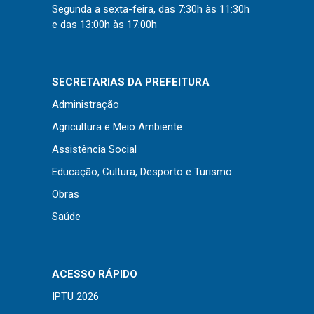
Concursos
Segunda a sexta-feira, das 7:30h às 11:30h
Instruções Normativas
e das 13:00h às 17:00h
Licitações
Dispensas e Inexigibilidades
SECRETARIAS DA PREFEITURA
Chamamentos Públicos
Administração
Leis, Decretos e Portarias
Agricultura e Meio Ambiente
Assistência Social
Educação, Cultura, Desporto e Turismo
Transparência
Obras
Portal da Transparência
Saúde
Radar da Transparência
Cespro
ACESSO RÁPIDO
IPTU 2026