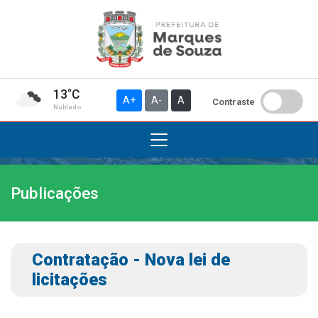
13°C
A+
A-
A
Contraste
Nublado
Publicações
Institucional
A Prefeitura
Gabinete do Prefeito
Contratação - Nova lei de
Gabinete do Vice-prefeito
licitações
História do Município
Símbolos Oficiais