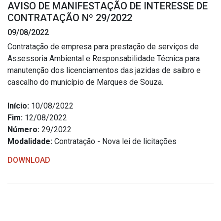
AVISO DE MANIFESTAÇÃO DE INTERESSE DE
Estrutura Organizacional
CONTRATAÇÃO Nº 29/2022
09/08/2022
Contratação de empresa para prestação de serviços de
Assessoria Ambiental e Responsabilidade Técnica para
Secretarias
manutenção dos licenciamentos das jazidas de saibro e
cascalho do município de Marques de Souza.
Administração
Agricultura e Meio Ambiente
Início:
10/08/2022
Assistência Social
Fim:
12/08/2022
Número:
29/2022
Educação, Cultura, Desporto e Turismo
Modalidade:
Contratação - Nova lei de licitações
Obras
DOWNLOAD
Saúde
Serviços