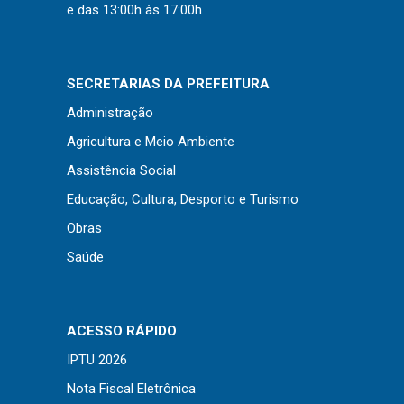
Concursos
e das 13:00h às 17:00h
Instruções Normativas
Licitações
SECRETARIAS DA PREFEITURA
Dispensas e Inexigibilidades
Administração
Chamamentos Públicos
Agricultura e Meio Ambiente
Leis, Decretos e Portarias
Assistência Social
Educação, Cultura, Desporto e Turismo
Obras
Transparência
Saúde
Portal da Transparência
Radar da Transparência
ACESSO RÁPIDO
Cespro
IPTU 2026
Nota Fiscal Eletrônica