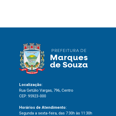
IPTU 2026
Nota Fiscal Eletrônica
Ouvidoria
Portal do Cidadão
Portal do Servidor
Publicações
Diário Oficial (Novo)
Diário Oficial (Até 30/04)
Localização:
Rua Getúlio Vargas, 796, Centro
Recursos Humanos
CEP: 95923-000
Processo Seletivo
Horários de Atendimento:
Seletivo Simplificado
Segunda a sexta-feira, das 7:30h às 11:30h