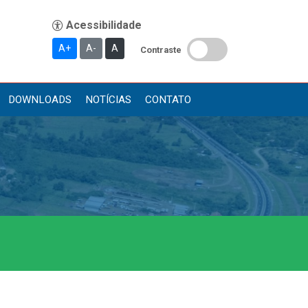
A+
A-
A
Contraste
DOWNLOADS
NOTÍCIAS
CONTATO
Publicações
Diário Oficial (Novo)
Diário Oficial (Até 30/04)
Recursos Humanos
Processo Seletivo
Seletivo Simplificado
Concursos