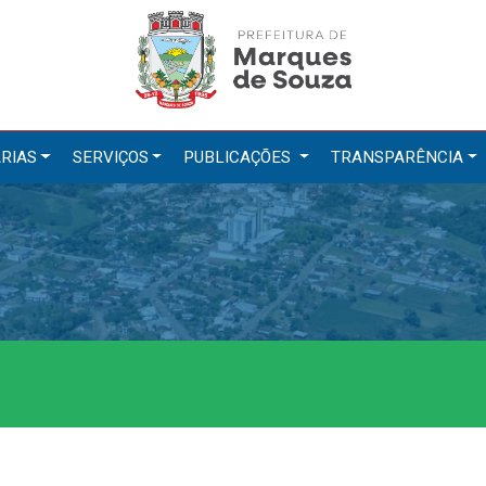
RIAS
SERVIÇOS
PUBLICAÇÕES
TRANSPARÊNCIA
tarias
Serviços
ação
IPTU 2026
a e Meio Ambiente
Nota Fiscal Eletrônica
a Social
Ouvidoria
Cultura, Desporto e Turismo
Portal do Cidadão
Portal do Servidor