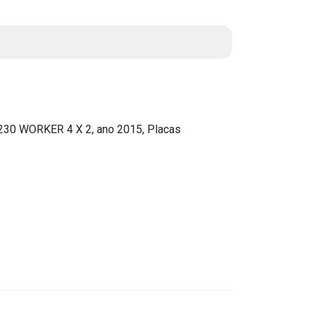
Instruções Normativas
Licitações
Dispensas e Inexigibilidades
Chamamentos Públicos
Leis, Decretos e Portarias
0 WORKER 4 X 2, ano 2015, Placas