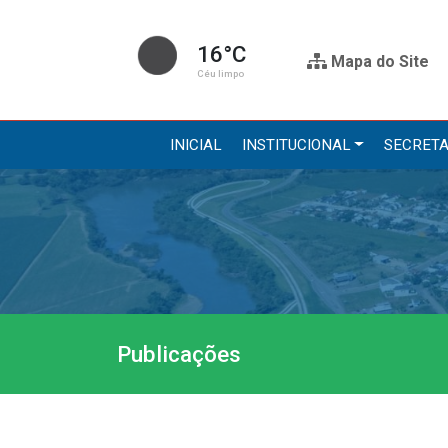
16°C
Mapa do Site
Céu limpo
INICIAL
INSTITUCIONAL
SECRETA
Institucional
Secre
A Prefeitura
Administr
Gabinete do Prefeito
Agricultur
Gabinete do Vice-prefeito
Assistênci
Publicações
História do Município
Educação, 
Símbolos Oficiais
Obras
Estrutura Organizacional
Saúde