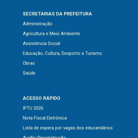
Concursos
Instruções Normativas
SECRETARIAS DA PREFEITURA
Licitações
Administração
Dispensas e Inexigibilidades
Agricultura e Meio Ambiente
Chamamentos Públicos
Assistência Social
Leis, Decretos e Portarias
Educação, Cultura, Desporto e Turismo
Obras
Saúde
Transparência
Portal da Transparência
ACESSO RÁPIDO
Radar da Transparência
IPTU 2026
Cespro
Nota Fiscal Eletrônica
Lista de espera por vagas dos educandários
Auxílio Reconstrução