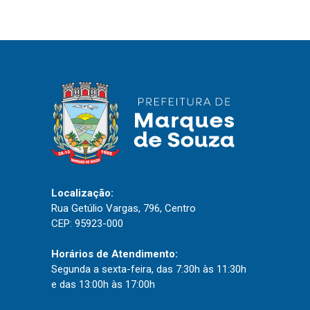
IPTU 2026
Nota Fiscal Eletrônica
Ouvidoria
Portal do Cidadão
Portal do Servidor
Publicações
Localização:
Diário Oficial (Novo)
Rua Getúlio Vargas, 796, Centro
CEP: 95923-000
Diário Oficial (Até 30/04)
Recursos Humanos
Horários de Atendimento:
Processo Seletivo
Segunda a sexta-feira, das 7:30h às 11:30h
e das 13:00h às 17:00h
Seletivo Simplificado