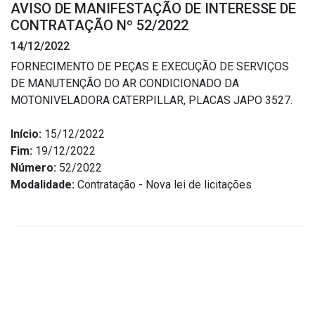
AVISO DE MANIFESTAÇÃO DE INTERESSE DE
Estrutura Organizacional
CONTRATAÇÃO Nº 52/2022
14/12/2022
FORNECIMENTO DE PEÇAS E EXECUÇÃO DE SERVIÇOS
DE MANUTENÇÃO DO AR CONDICIONADO DA
Secretarias
MOTONIVELADORA CATERPILLAR, PLACAS JAPO 3527.
Administração
Início:
15/12/2022
Agricultura e Meio Ambiente
Fim:
19/12/2022
Assistência Social
Número:
52/2022
Modalidade:
Contratação - Nova lei de licitações
Educação, Cultura, Desporto e Turismo
Obras
Saúde
Serviços