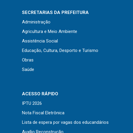
Concursos
Instruções Normativas
SECRETARIAS DA PREFEITURA
Licitações
Administração
Dispensas e Inexigibilidades
Agricultura e Meio Ambiente
Chamamentos Públicos
Assistência Social
Leis, Decretos e Portarias
Educação, Cultura, Desporto e Turismo
Obras
Saúde
Transparência
Portal da Transparência
ACESSO RÁPIDO
Radar da Transparência
IPTU 2026
Cespro
Nota Fiscal Eletrônica
Lista de espera por vagas dos educandários
Auxílio Reconstrução