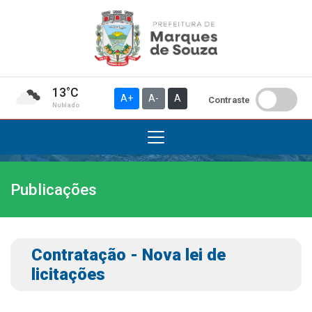
13°C
A+
A-
A
Contraste
Nublado
Publicações
Institucional
A Prefeitura
Gabinete do Prefeito
Contratação - Nova lei de
Gabinete do Vice-prefeito
licitações
História do Município
Símbolos Oficiais