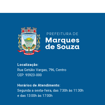
IPTU 2026
Nota Fiscal Eletrônica
Ouvidoria
Portal do Cidadão
Portal do Servidor
Publicações
Localização:
Diário Oficial (Novo)
Rua Getúlio Vargas, 796, Centro
CEP: 95923-000
Diário Oficial (Até 30/04)
Recursos Humanos
Horários de Atendimento:
Segunda a sexta-feira, das 7:30h às 11:30h
Processo Seletivo
e das 13:00h às 17:00h
Seletivo Simplificado