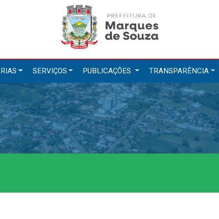
RIAS
SERVIÇOS
PUBLICAÇÕES
TRANSPARÊNCIA
tarias
Serviços
ação
IPTU 2026
a e Meio Ambiente
Nota Fiscal Eletrônica
a Social
Ouvidoria
Cultura, Desporto e Turismo
Portal do Cidadão
Portal do Servidor