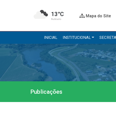
13°C
Mapa do Site
Nublado
INICIAL
INSTITUCIONAL
SECRETA
Institucional
Secre
A Prefeitura
Administr
Gabinete do Prefeito
Agricultur
Gabinete do Vice-prefeito
Assistênci
Publicações
História do Município
Educação, 
Símbolos Oficiais
Obras
Estrutura Organizacional
Saúde