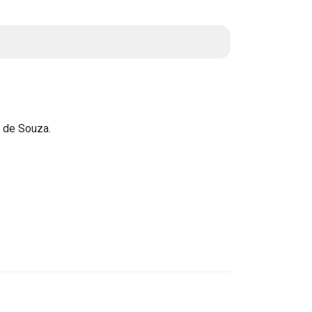
Instruções Normativas
Licitações
Dispensas e Inexigibilidades
Chamamentos Públicos
Leis, Decretos e Portarias
 de Souza.