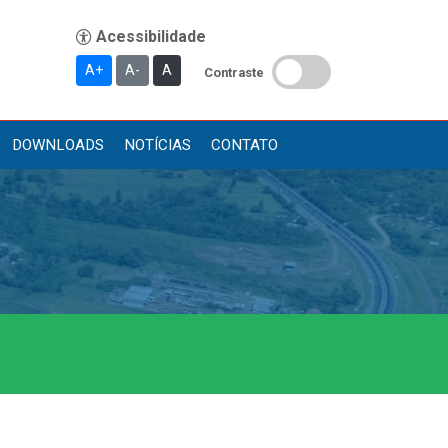
A+
A-
A
Contraste
DOWNLOADS
NOTÍCIAS
CONTATO
Publicações
Diário Oficial (Novo)
Diário Oficial (Até 30/04)
Recursos Humanos
Processo Seletivo
Seletivo Simplificado
Concursos