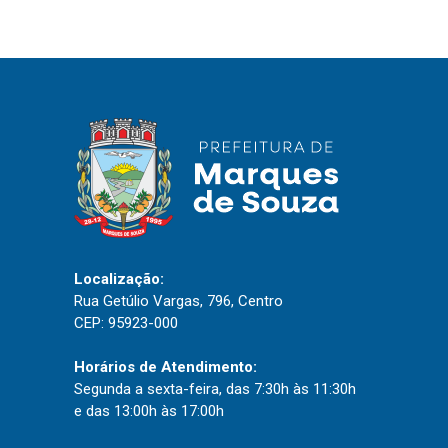
IPTU 2026
Nota Fiscal Eletrônica
Ouvidoria
Portal do Cidadão
Portal do Servidor
Publicações
Localização:
Diário Oficial (Novo)
Rua Getúlio Vargas, 796, Centro
CEP: 95923-000
Diário Oficial (Até 30/04)
Recursos Humanos
Horários de Atendimento:
Processo Seletivo
Segunda a sexta-feira, das 7:30h às 11:30h
e das 13:00h às 17:00h
Seletivo Simplificado