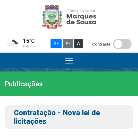
15°C
A+
A-
A
Contraste
Nublado
Publicações
Institucional
A Prefeitura
Gabinete do Prefeito
Contratação - Nova lei de
Gabinete do Vice-prefeito
licitações
História do Município
Símbolos Oficiais