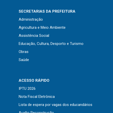
Concursos
Instruções Normativas
SECRETARIAS DA PREFEITURA
Licitações
Administração
Dispensas e Inexigibilidades
Agricultura e Meio Ambiente
Chamamentos Públicos
Assistência Social
Leis, Decretos e Portarias
Educação, Cultura, Desporto e Turismo
Obras
Saúde
Transparência
Portal da Transparência
ACESSO RÁPIDO
Radar da Transparência
IPTU 2026
Cespro
Nota Fiscal Eletrônica
Lista de espera por vagas dos educandários
Auxílio Reconstrução