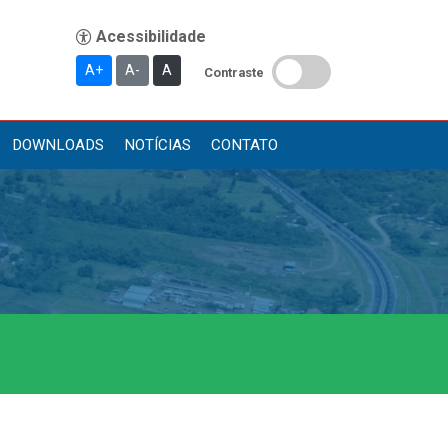
A+
A-
A
Contraste
DOWNLOADS
NOTÍCIAS
CONTATO
Publicações
Diário Oficial (Novo)
Diário Oficial (Até 30/04)
Recursos Humanos
Processo Seletivo
Seletivo Simplificado
Concursos