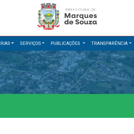
RIAS
SERVIÇOS
PUBLICAÇÕES
TRANSPARÊNCIA
tarias
Serviços
ação
IPTU 2026
a e Meio Ambiente
Nota Fiscal Eletrônica
a Social
Ouvidoria
Cultura, Desporto e Turismo
Portal do Cidadão
Portal do Servidor