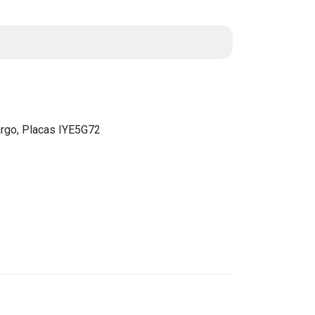
Instruções Normativas
Licitações
Dispensas e Inexigibilidades
Chamamentos Públicos
Leis, Decretos e Portarias
argo, Placas IYE5G72