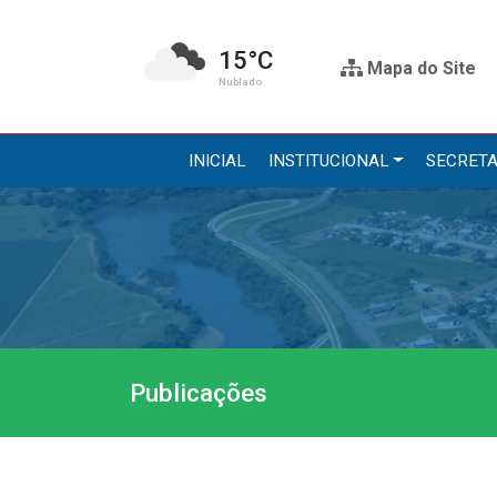
15°C
Mapa do Site
Nublado
INICIAL
INSTITUCIONAL
SECRETA
Institucional
Secre
A Prefeitura
Administr
Gabinete do Prefeito
Agricultur
Gabinete do Vice-prefeito
Assistênci
Publicações
História do Município
Educação, 
Símbolos Oficiais
Obras
Estrutura Organizacional
Saúde