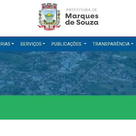
RIAS
SERVIÇOS
PUBLICAÇÕES
TRANSPARÊNCIA
tarias
Serviços
ação
IPTU 2026
a e Meio Ambiente
Nota Fiscal Eletrônica
a Social
Ouvidoria
Cultura, Desporto e Turismo
Portal do Cidadão
Portal do Servidor