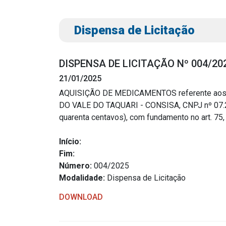
Dispensa de Licitação
DISPENSA DE LICITAÇÃO Nº 004/20
21/01/2025
AQUISIÇÃO DE MEDICAMENTOS referente aos
DO VALE DO TAQUARI - CONSISA, CNPJ nº 07.242
Transparência
Outro
quarenta centavos), com fundamento no art. 75,
Portal da Transparência
Download
Início:
Radar da Transparência
Fim:
Notícias
Número:
004/2025
Cespro
Contato
Modalidade:
Dispensa de Licitação
Página Inic
DOWNLOAD