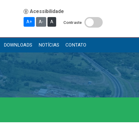
A+
A-
A
Contraste
DOWNLOADS
NOTÍCIAS
CONTATO
Publicações
Diário Oficial (Novo)
Diário Oficial (Até 30/04)
Recursos Humanos
Processo Seletivo
Seletivo Simplificado
Concursos