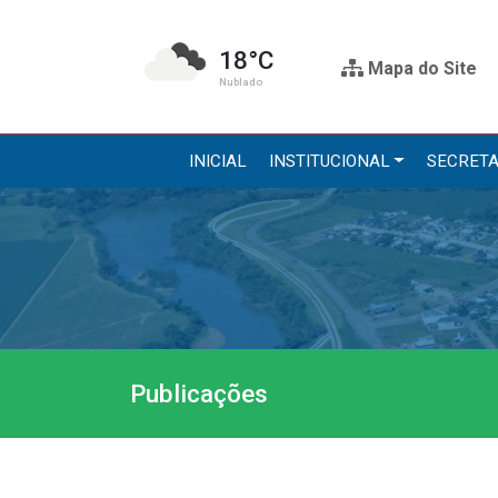
18°C
Mapa do Site
Nublado
INICIAL
INSTITUCIONAL
SECRETA
Institucional
Secre
A Prefeitura
Administr
Gabinete do Prefeito
Agricultur
Gabinete do Vice-prefeito
Assistênci
Publicações
História do Município
Educação, 
Símbolos Oficiais
Obras
Estrutura Organizacional
Saúde