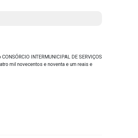
Instruções Normativas
Licitações
Dispensas e Inexigibilidades
Chamamentos Públicos
Leis, Decretos e Portarias
 do CONSÓRCIO INTERMUNICIPAL DE SERVIÇOS
tro mil novecentos e noventa e um reais e