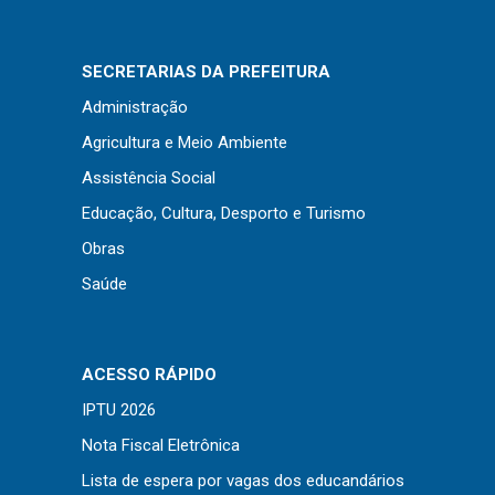
Concursos
Instruções Normativas
SECRETARIAS DA PREFEITURA
Licitações
Administração
Dispensas e Inexigibilidades
Agricultura e Meio Ambiente
Chamamentos Públicos
Assistência Social
Leis, Decretos e Portarias
Educação, Cultura, Desporto e Turismo
Obras
Saúde
Transparência
Portal da Transparência
Radar da Transparência
ACESSO RÁPIDO
Cespro
IPTU 2026
Nota Fiscal Eletrônica
Lista de espera por vagas dos educandários