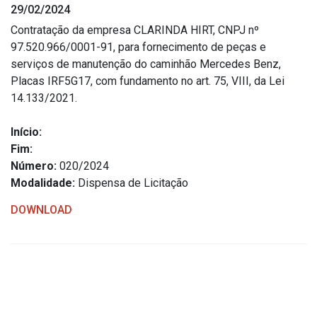
29/02/2024
Estrutura Organizacional
Contratação da empresa CLARINDA HIRT, CNPJ nº
97.520.966/0001-91, para fornecimento de peças e
serviços de manutenção do caminhão Mercedes Benz,
Placas IRF5G17, com fundamento no art. 75, VIII, da Lei
Secretarias
14.133/2021.
Administração
Início:
Agricultura e Meio Ambiente
Fim:
Assistência Social
Número:
020/2024
Modalidade:
Dispensa de Licitação
Educação, Cultura, Desporto e Turismo
Obras
DOWNLOAD
Saúde
Serviços