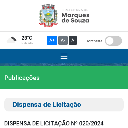
28°C
A+
A-
A
Contraste
Nublado
Publicações
Institucional
A Prefeitura
Gabinete do Prefeito
Dispensa de Licitação
Gabinete do Vice-prefeito
História do Município
DISPENSA DE LICITAÇÃO Nº 020/2024
Símbolos Oficiais