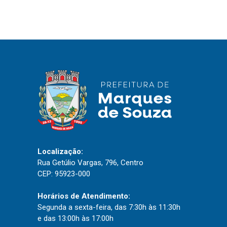
IPTU 2026
Nota Fiscal Eletrônica
Ouvidoria
Portal do Cidadão
Portal do Servidor
Publicações
Diário Oficial (Novo)
Localização:
Rua Getúlio Vargas, 796, Centro
Diário Oficial (Até 30/04)
CEP: 95923-000
Recursos Humanos
Processo Seletivo
Horários de Atendimento:
Segunda a sexta-feira, das 7:30h às 11:30h
Seletivo Simplificado
e das 13:00h às 17:00h