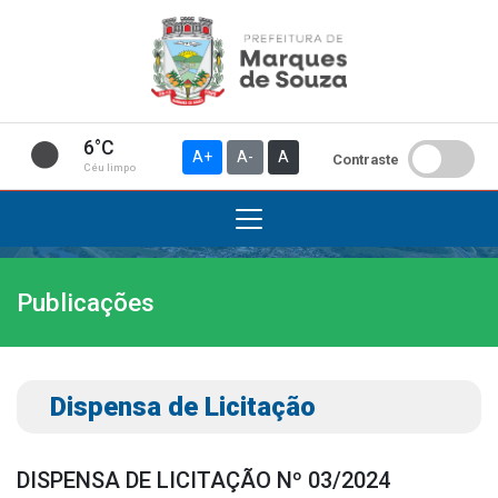
6°C
A+
A-
A
Contraste
Céu limpo
Publicações
Institucional
A Prefeitura
Gabinete do Prefeito
Dispensa de Licitação
Gabinete do Vice-prefeito
História do Município
DISPENSA DE LICITAÇÃO Nº 03/2024
Símbolos Oficiais