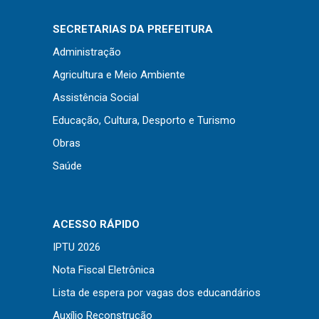
Concursos
Instruções Normativas
SECRETARIAS DA PREFEITURA
Licitações
Administração
Dispensas e Inexigibilidades
Agricultura e Meio Ambiente
Chamamentos Públicos
Assistência Social
Leis, Decretos e Portarias
Educação, Cultura, Desporto e Turismo
Obras
Saúde
Transparência
Portal da Transparência
ACESSO RÁPIDO
Radar da Transparência
IPTU 2026
Cespro
Nota Fiscal Eletrônica
Lista de espera por vagas dos educandários
Auxílio Reconstrução