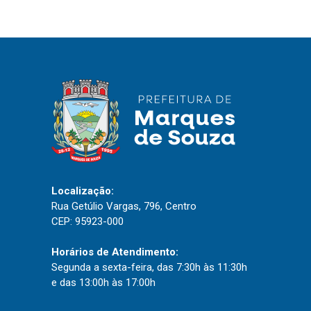
IPTU 2026
Nota Fiscal Eletrônica
Ouvidoria
Portal do Cidadão
Portal do Servidor
Publicações
Localização:
Diário Oficial (Novo)
Rua Getúlio Vargas, 796, Centro
CEP: 95923-000
Diário Oficial (Até 30/04)
Recursos Humanos
Horários de Atendimento:
Segunda a sexta-feira, das 7:30h às 11:30h
Processo Seletivo
e das 13:00h às 17:00h
Seletivo Simplificado