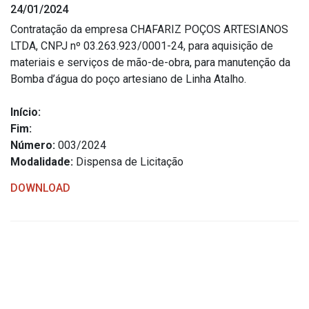
24/01/2024
Estrutura Organizacional
Contratação da empresa CHAFARIZ POÇOS ARTESIANOS
LTDA, CNPJ nº 03.263.923/0001-24, para aquisição de
materiais e serviços de mão-de-obra, para manutenção da
Bomba d’água do poço artesiano de Linha Atalho.
Secretarias
Início:
Administração
Fim:
Agricultura e Meio Ambiente
Número:
003/2024
Assistência Social
Modalidade:
Dispensa de Licitação
Educação, Cultura, Desporto e Turismo
DOWNLOAD
Obras
Saúde
Serviços