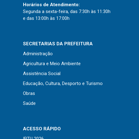
Concursos
Horários de Atendimento:
Instruções Normativas
Segunda a sexta-feira, das 7:30h às 11:30h
e das 13:00h às 17:00h
Licitações
Dispensas e Inexigibilidades
Chamamentos Públicos
SECRETARIAS DA PREFEITURA
Leis, Decretos e Portarias
Administração
Agricultura e Meio Ambiente
Assistência Social
Transparência
Educação, Cultura, Desporto e Turismo
Obras
Portal da Transparência
Saúde
Radar da Transparência
Cespro
ACESSO RÁPIDO
IPTU 2026