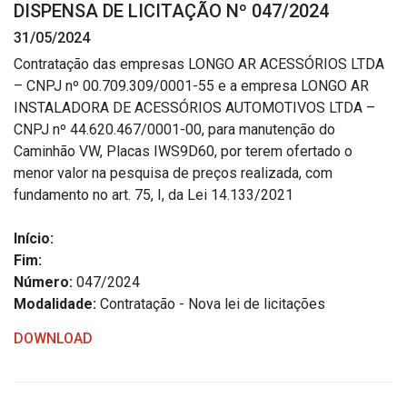
DISPENSA DE LICITAÇÃO Nº 047/2024
Estrutura Organizacional
31/05/2024
Contratação das empresas LONGO AR ACESSÓRIOS LTDA
– CNPJ nº 00.709.309/0001-55 e a empresa LONGO AR
INSTALADORA DE ACESSÓRIOS AUTOMOTIVOS LTDA –
Secretarias
CNPJ nº 44.620.467/0001-00, para manutenção do
Caminhão VW, Placas IWS9D60, por terem ofertado o
Administração
menor valor na pesquisa de preços realizada, com
Agricultura e Meio Ambiente
fundamento no art. 75, I, da Lei 14.133/2021
Assistência Social
Início:
Educação, Cultura, Desporto e Turismo
Fim:
Obras
Número:
047/2024
Saúde
Modalidade:
Contratação - Nova lei de licitações
DOWNLOAD
Serviços