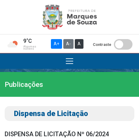
9°C
A+
A-
A
Contraste
Algumas
nuvens
Publicações
Institucional
A Prefeitura
Gabinete do Prefeito
Dispensa de Licitação
Gabinete do Vice-prefeito
História do Município
DISPENSA DE LICITAÇÃO Nº 06/2024
Símbolos Oficiais