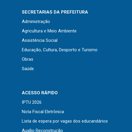
Concursos
Instruções Normativas
SECRETARIAS DA PREFEITURA
Licitações
Administração
Dispensas e Inexigibilidades
Agricultura e Meio Ambiente
Chamamentos Públicos
Assistência Social
Leis, Decretos e Portarias
Educação, Cultura, Desporto e Turismo
Obras
Saúde
Transparência
Portal da Transparência
ACESSO RÁPIDO
Radar da Transparência
IPTU 2026
Cespro
Nota Fiscal Eletrônica
Lista de espera por vagas dos educandários
Auxílio Reconstrução