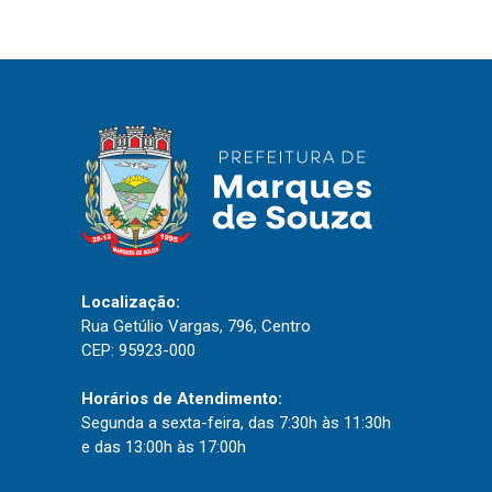
IPTU 2026
Nota Fiscal Eletrônica
Ouvidoria
Portal do Cidadão
Portal do Servidor
Publicações
Localização:
Diário Oficial (Novo)
Rua Getúlio Vargas, 796, Centro
CEP: 95923-000
Diário Oficial (Até 30/04)
Recursos Humanos
Horários de Atendimento:
Segunda a sexta-feira, das 7:30h às 11:30h
Processo Seletivo
e das 13:00h às 17:00h
Seletivo Simplificado