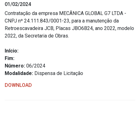
01/02/2024
Estrutura Organizacional
Contratação da empresa MECÂNICA GLOBAL G7 LTDA -
CNPJ nº 24.111.843/0001-23, para a manutenção da
Retroescavadeira JCB, Placas JBO6B24, ano 2022, modelo
2022, da Secretaria de Obras.
Secretarias
Início:
Administração
Fim:
Agricultura e Meio Ambiente
Número:
06/2024
Assistência Social
Modalidade:
Dispensa de Licitação
Educação, Cultura, Desporto e Turismo
DOWNLOAD
Obras
Saúde
Serviços