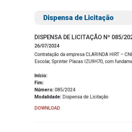
Dispensa de Licitação
DISPENSA DE LICITAÇÃO Nº 085/20
26/07/2024
Contratação da empresa CLARINDA HIRT – CNPJ 
Escolar, Sprinter Placas IZU9H70, com fundament
Transparência
Outro
Início:
Portal da Transparência
Download
Fim:
Radar da Transparência
Número:
085/2024
Notícias
Modalidade:
Dispensa de Licitação
Cespro
Contato
DOWNLOAD
Página Inic