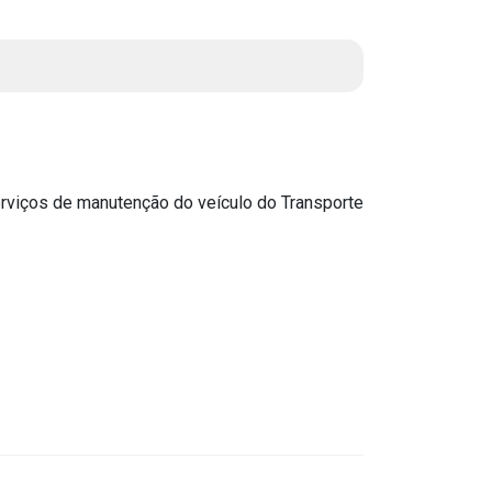
Instruções Normativas
Licitações
Dispensas e Inexigibilidades
Chamamentos Públicos
Leis, Decretos e Portarias
rviços de manutenção do veículo do Transporte