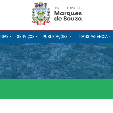
RIAS
SERVIÇOS
PUBLICAÇÕES
TRANSPARÊNCIA
tarias
Serviços
ação
IPTU 2026
a e Meio Ambiente
Nota Fiscal Eletrônica
a Social
Ouvidoria
Cultura, Desporto e Turismo
Portal do Cidadão
Portal do Servidor