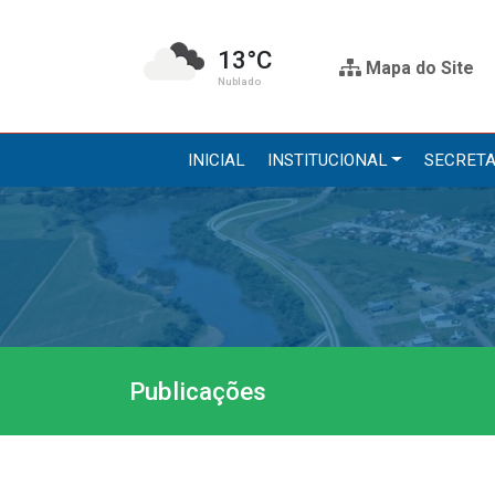
13°C
Mapa do Site
Nublado
INICIAL
INSTITUCIONAL
SECRETA
Institucional
Secre
A Prefeitura
Administr
Gabinete do Prefeito
Agricultur
Gabinete do Vice-prefeito
Assistênci
Publicações
História do Município
Educação, 
Símbolos Oficiais
Obras
Estrutura Organizacional
Saúde