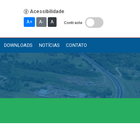
A+
A-
A
Contraste
DOWNLOADS
NOTÍCIAS
CONTATO
Publicações
Diário Oficial (Novo)
Diário Oficial (Até 30/04)
Recursos Humanos
Processo Seletivo
Seletivo Simplificado
Concursos