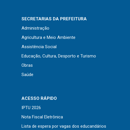
Concursos
Instruções Normativas
SECRETARIAS DA PREFEITURA
Licitações
Administração
Dispensas e Inexigibilidades
Agricultura e Meio Ambiente
Chamamentos Públicos
Assistência Social
Leis, Decretos e Portarias
Educação, Cultura, Desporto e Turismo
Obras
Saúde
Transparência
Portal da Transparência
Radar da Transparência
ACESSO RÁPIDO
Cespro
IPTU 2026
Nota Fiscal Eletrônica
Lista de espera por vagas dos educandários