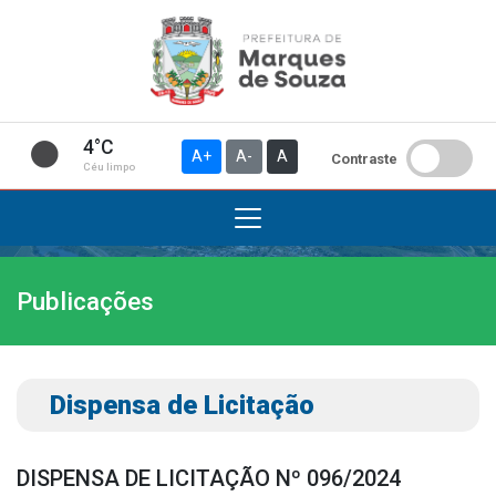
4°C
A+
A-
A
Contraste
Céu limpo
Publicações
Institucional
A Prefeitura
Gabinete do Prefeito
Dispensa de Licitação
Gabinete do Vice-prefeito
História do Município
DISPENSA DE LICITAÇÃO Nº 096/2024
Símbolos Oficiais