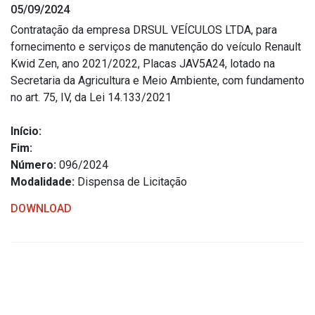
05/09/2024
Estrutura Organizacional
Contratação da empresa DRSUL VEÍCULOS LTDA, para
fornecimento e serviços de manutenção do veículo Renault
Kwid Zen, ano 2021/2022, Placas JAV5A24, lotado na
Secretaria da Agricultura e Meio Ambiente, com fundamento
Secretarias
no art. 75, IV, da Lei 14.133/2021
Administração
Início:
Agricultura e Meio Ambiente
Fim:
Assistência Social
Número:
096/2024
Modalidade:
Dispensa de Licitação
Educação, Cultura, Desporto e Turismo
Obras
DOWNLOAD
Saúde
Serviços