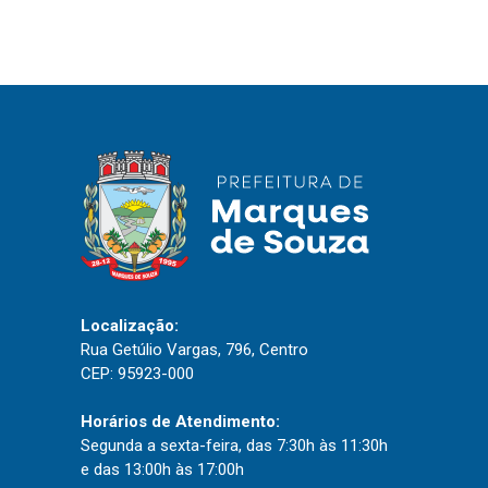
IPTU 2026
Nota Fiscal Eletrônica
Ouvidoria
Portal do Cidadão
Portal do Servidor
Publicações
Diário Oficial (Novo)
Localização:
Rua Getúlio Vargas, 796, Centro
Diário Oficial (Até 30/04)
CEP: 95923-000
Recursos Humanos
Processo Seletivo
Horários de Atendimento:
Segunda a sexta-feira, das 7:30h às 11:30h
Seletivo Simplificado
e das 13:00h às 17:00h