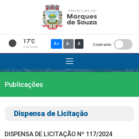
17°C
A+
A-
A
Contraste
Céu limpo
Publicações
Institucional
A Prefeitura
Gabinete do Prefeito
Dispensa de Licitação
Gabinete do Vice-prefeito
História do Município
DISPENSA DE LICITAÇÃO Nº 117/2024
Símbolos Oficiais