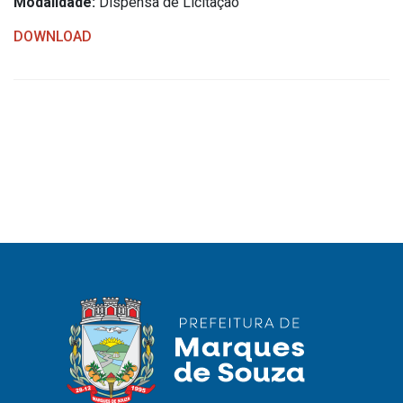
Modalidade:
Dispensa de Licitação
IPTU 2026
DOWNLOAD
Nota Fiscal Eletrônica
Ouvidoria
Portal do Cidadão
Portal do Servidor
Publicações
Diário Oficial (Novo)
Diário Oficial (Até 30/04)
Recursos Humanos
Processo Seletivo
Seletivo Simplificado