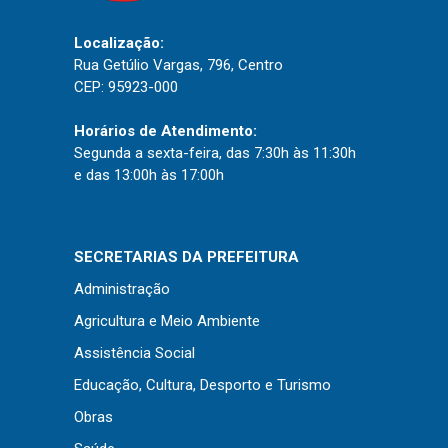
Concursos
Instruções Normativas
Localização:
Rua Getúlio Vargas, 796, Centro
Licitações
CEP: 95923-000
Dispensas e Inexigibilidades
Chamamentos Públicos
Horários de Atendimento:
Segunda a sexta-feira, das 7:30h às 11:30h
Leis, Decretos e Portarias
e das 13:00h às 17:00h
SECRETARIAS DA PREFEITURA
Transparência
Administração
Portal da Transparência
Agricultura e Meio Ambiente
Radar da Transparência
Assistência Social
Cespro
Educação, Cultura, Desporto e Turismo
Obras