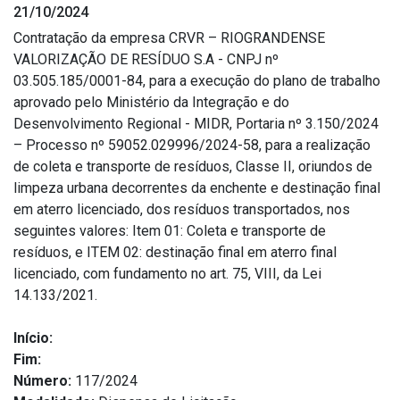
21/10/2024
Estrutura Organizacional
Contratação da empresa CRVR – RIOGRANDENSE
VALORIZAÇÃO DE RESÍDUO S.A - CNPJ nº
03.505.185/0001-84, para a execução do plano de trabalho
aprovado pelo Ministério da Integração e do
Secretarias
Desenvolvimento Regional - MIDR, Portaria nº 3.150/2024
– Processo nº 59052.029996/2024-58, para a realização
Administração
de coleta e transporte de resíduos, Classe II, oriundos de
Agricultura e Meio Ambiente
limpeza urbana decorrentes da enchente e destinação final
Assistência Social
em aterro licenciado, dos resíduos transportados, nos
seguintes valores: Item 01: Coleta e transporte de
Educação, Cultura, Desporto e Turismo
resíduos, e ITEM 02: destinação final em aterro final
Obras
licenciado, com fundamento no art. 75, VIII, da Lei
Saúde
14.133/2021.
Início:
Fim:
Número:
117/2024
Serviços