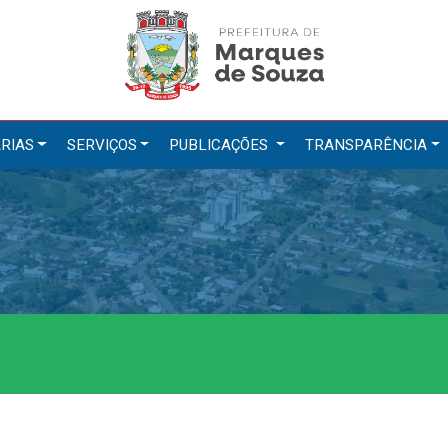
RIAS
SERVIÇOS
PUBLICAÇÕES
TRANSPARÊNCIA
tarias
Serviços
ação
IPTU 2026
a e Meio Ambiente
Nota Fiscal Eletrônica
a Social
Ouvidoria
Cultura, Desporto e Turismo
Portal do Cidadão
Portal do Servidor