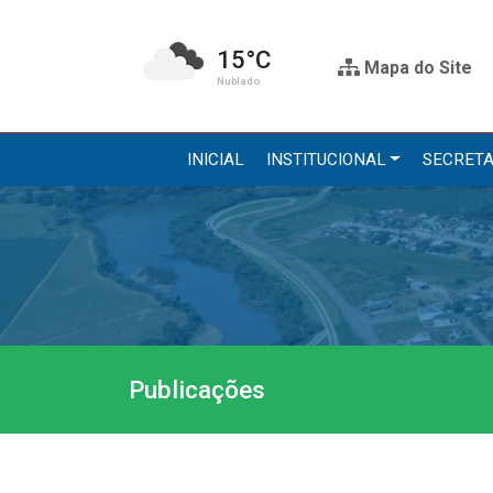
15°C
Mapa do Site
Nublado
INICIAL
INSTITUCIONAL
SECRETA
Institucional
Secre
A Prefeitura
Administr
Gabinete do Prefeito
Agricultur
Gabinete do Vice-prefeito
Assistênci
Publicações
História do Município
Educação, 
Símbolos Oficiais
Obras
Estrutura Organizacional
Saúde