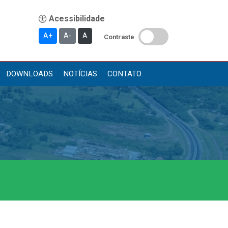
A+
A-
A
Contraste
DOWNLOADS
NOTÍCIAS
CONTATO
Publicações
Diário Oficial (Novo)
Diário Oficial (Até 30/04)
Recursos Humanos
Processo Seletivo
Seletivo Simplificado
Concursos