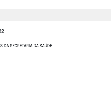
22
S DA SECRETARIA DA SAÚDE
s
s
ial