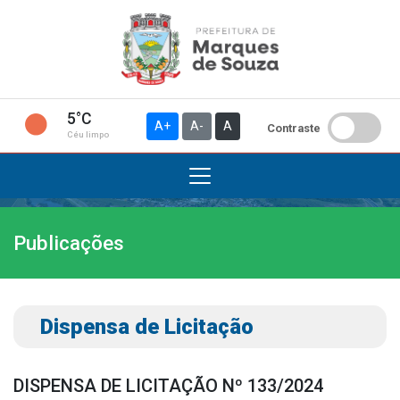
5°C
A+
A-
A
Contraste
Céu limpo
Publicações
Institucional
A Prefeitura
Gabinete do Prefeito
Dispensa de Licitação
Gabinete do Vice-prefeito
História do Município
DISPENSA DE LICITAÇÃO Nº 133/2024
Símbolos Oficiais