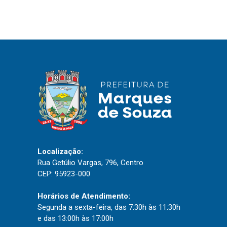
IPTU 2026
Nota Fiscal Eletrônica
Ouvidoria
Portal do Cidadão
Portal do Servidor
Publicações
Diário Oficial (Novo)
Localização:
Rua Getúlio Vargas, 796, Centro
Diário Oficial (Até 30/04)
CEP: 95923-000
Recursos Humanos
Processo Seletivo
Horários de Atendimento:
Segunda a sexta-feira, das 7:30h às 11:30h
Seletivo Simplificado
e das 13:00h às 17:00h