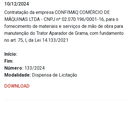
10/12/2024
Estrutura Organizacional
Contratação da empresa CONFIMAQ COMÉRCIO DE
MÁQUINAS LTDA - CNPJ nº 02.070.196/0001-16, para o
fornecimento de materiais e serviços de mão de obra para
manutenção do Trator Aparador de Grama, com fundamento
Secretarias
no art. 75, I, da Lei 14.133/2021
Administração
Início:
Agricultura e Meio Ambiente
Fim:
Assistência Social
Número:
133/2024
Modalidade:
Dispensa de Licitação
Educação, Cultura, Desporto e Turismo
Obras
DOWNLOAD
Saúde
Serviços