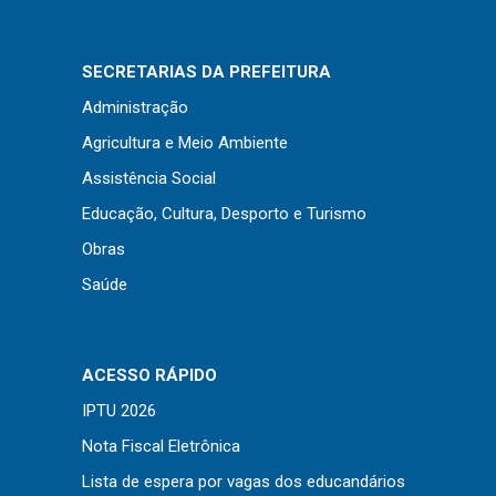
Concursos
Instruções Normativas
SECRETARIAS DA PREFEITURA
Licitações
Administração
Dispensas e Inexigibilidades
Agricultura e Meio Ambiente
Chamamentos Públicos
Assistência Social
Leis, Decretos e Portarias
Educação, Cultura, Desporto e Turismo
Obras
Saúde
Transparência
Portal da Transparência
Radar da Transparência
ACESSO RÁPIDO
Cespro
IPTU 2026
Nota Fiscal Eletrônica
Lista de espera por vagas dos educandários