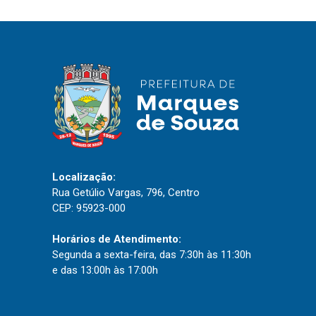
IPTU 2026
Nota Fiscal Eletrônica
Ouvidoria
Portal do Cidadão
Portal do Servidor
Localização:
Publicações
Rua Getúlio Vargas, 796, Centro
Diário Oficial (Novo)
CEP: 95923-000
Diário Oficial (Até 30/04)
Horários de Atendimento:
Recursos Humanos
Segunda a sexta-feira, das 7:30h às 11:30h
e das 13:00h às 17:00h
Processo Seletivo
Seletivo Simplificado