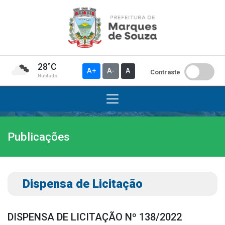
28°C
A+
A-
A
Contraste
Nublado
Publicações
Institucional
A Prefeitura
Gabinete do Prefeito
Dispensa de Licitação
Gabinete do Vice-prefeito
História do Município
DISPENSA DE LICITAÇÃO Nº 138/2022
Símbolos Oficiais