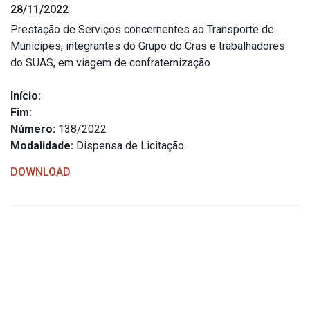
28/11/2022
Estrutura Organizacional
Prestação de Serviços concernentes ao Transporte de
Munícipes, integrantes do Grupo do Cras e trabalhadores
do SUAS, em viagem de confraternização
Secretarias
Início:
Fim:
Administração
Número:
138/2022
Agricultura e Meio Ambiente
Modalidade:
Dispensa de Licitação
Assistência Social
DOWNLOAD
Educação, Cultura, Desporto e Turismo
Obras
Saúde
Serviços