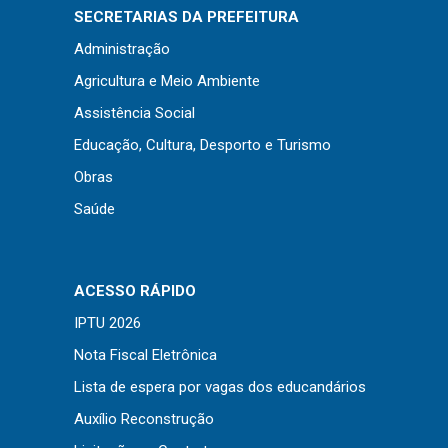
Concursos
SECRETARIAS DA PREFEITURA
Instruções Normativas
Administração
Licitações
Agricultura e Meio Ambiente
Dispensas e Inexigibilidades
Assistência Social
Chamamentos Públicos
Educação, Cultura, Desporto e Turismo
Leis, Decretos e Portarias
Obras
Saúde
Transparência
ACESSO RÁPIDO
Portal da Transparência
IPTU 2026
Radar da Transparência
Nota Fiscal Eletrônica
Cespro
Lista de espera por vagas dos educandários
Auxílio Reconstrução