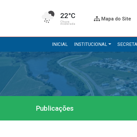
22°C
Mapa do Site
Chuva
moderada
INICIAL
INSTITUCIONAL
SECRETA
Institucional
Secre
A Prefeitura
Administr
Gabinete do Prefeito
Agricultur
Gabinete do Vice-prefeito
Assistênci
Publicações
História do Município
Educação, 
Símbolos Oficiais
Obras
Estrutura Organizacional
Saúde