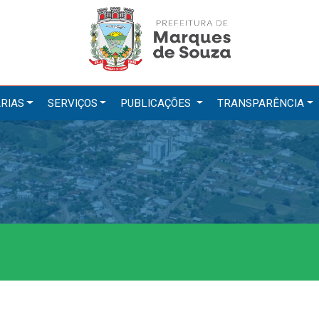
RIAS
SERVIÇOS
PUBLICAÇÕES
TRANSPARÊNCIA
tarias
Serviços
ação
IPTU 2026
a e Meio Ambiente
Nota Fiscal Eletrônica
a Social
Ouvidoria
Cultura, Desporto e Turismo
Portal do Cidadão
Portal do Servidor