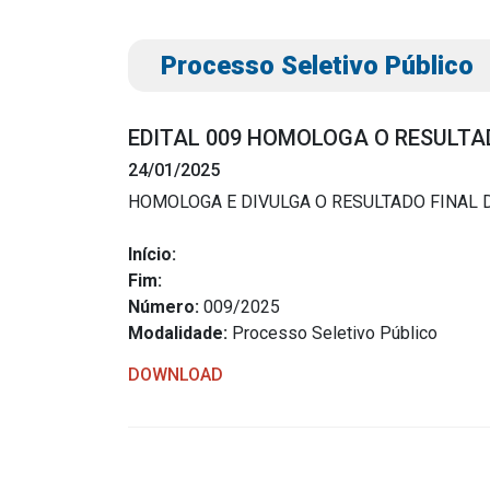
Processo Seletivo Público
EDITAL 009 HOMOLOGA O RESULTA
24/01/2025
HOMOLOGA E DIVULGA O RESULTADO FINAL 
Transparência
Outro
Início:
Fim:
Portal da Transparência
Download
Número:
009/2025
Radar da Transparência
Modalidade:
Processo Seletivo Público
Notícias
Cespro
Contato
DOWNLOAD
Página Inic