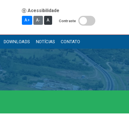
A+
A-
A
Contraste
DOWNLOADS
NOTÍCIAS
CONTATO
Publicações
Diário Oficial (Novo)
Diário Oficial (Até 30/04)
Recursos Humanos
Processo Seletivo
Seletivo Simplificado
Concursos