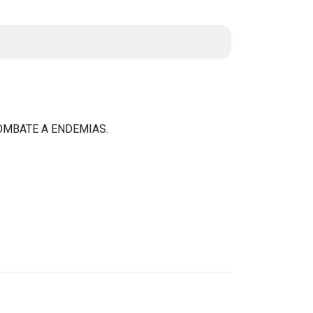
Instruções Normativas
Licitações
Dispensas e Inexigibilidades
Chamamentos Públicos
Leis, Decretos e Portarias
OMBATE A ENDEMIAS.