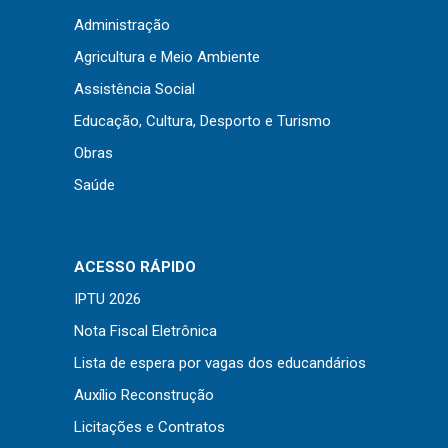
Concursos
Administração
Instruções Normativas
Agricultura e Meio Ambiente
Licitações
Assistência Social
Dispensas e Inexigibilidades
Educação, Cultura, Desporto e Turismo
Chamamentos Públicos
Obras
Leis, Decretos e Portarias
Saúde
Transparência
ACESSO RÁPIDO
IPTU 2026
Portal da Transparência
Nota Fiscal Eletrônica
Radar da Transparência
Lista de espera por vagas dos educandários
Cespro
Auxílio Reconstrução
Licitações e Contratos