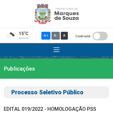
15°C
A+
A-
A
Contraste
Nublado
Publicações
Institucional
A Prefeitura
Gabinete do Prefeito
Processo Seletivo Público
Gabinete do Vice-prefeito
História do Município
EDITAL 019/2022 - HOMOLOGAÇÃO PSS
Símbolos Oficiais