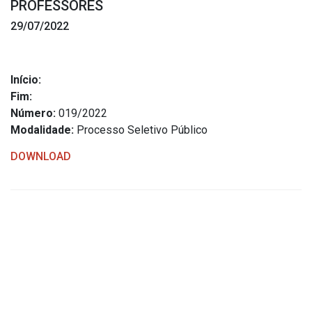
PROFESSORES
Estrutura Organizacional
29/07/2022
Início:
Secretarias
Fim:
Número:
019/2022
Administração
Modalidade:
Processo Seletivo Público
Agricultura e Meio Ambiente
DOWNLOAD
Assistência Social
Educação, Cultura, Desporto e Turismo
Obras
Saúde
Serviços