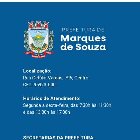
IPTU 2026
Nota Fiscal Eletrônica
Ouvidoria
Portal do Cidadão
Portal do Servidor
Localização:
Rua Getúlio Vargas, 796, Centro
Publicações
CEP: 95923-000
Diário Oficial (Novo)
Horários de Atendimento:
Diário Oficial (Até 30/04)
Segunda a sexta-feira, das 7:30h às 11:30h
Recursos Humanos
e das 13:00h às 17:00h
Processo Seletivo
Seletivo Simplificado
SECRETARIAS DA PREFEITURA