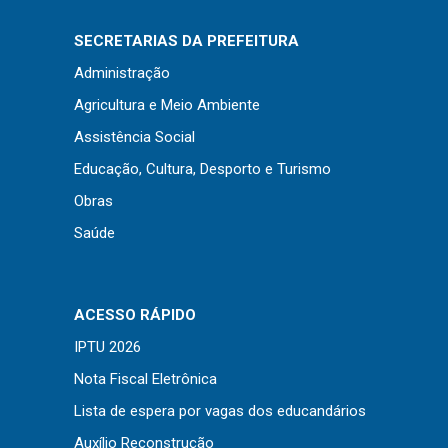
Concursos
Instruções Normativas
SECRETARIAS DA PREFEITURA
Licitações
Administração
Dispensas e Inexigibilidades
Agricultura e Meio Ambiente
Chamamentos Públicos
Assistência Social
Leis, Decretos e Portarias
Educação, Cultura, Desporto e Turismo
Obras
Saúde
Transparência
Portal da Transparência
ACESSO RÁPIDO
Radar da Transparência
IPTU 2026
Cespro
Nota Fiscal Eletrônica
Lista de espera por vagas dos educandários
Auxílio Reconstrução