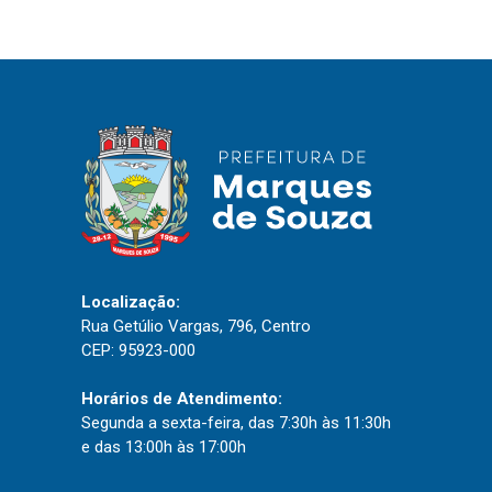
IPTU 2026
Nota Fiscal Eletrônica
Ouvidoria
Portal do Cidadão
Portal do Servidor
Publicações
Localização:
Diário Oficial (Novo)
Rua Getúlio Vargas, 796, Centro
CEP: 95923-000
Diário Oficial (Até 30/04)
Recursos Humanos
Horários de Atendimento:
Segunda a sexta-feira, das 7:30h às 11:30h
Processo Seletivo
e das 13:00h às 17:00h
Seletivo Simplificado