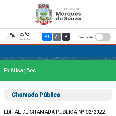
23°C
A+
A-
A
Contraste
Nublado
Publicações
Institucional
A Prefeitura
Gabinete do Prefeito
Chamada Pública
Gabinete do Vice-prefeito
História do Município
EDITAL DE CHAMADA PÚBLICA Nº 02/2022
Símbolos Oficiais