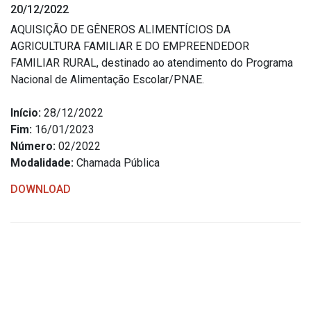
20/12/2022
Estrutura Organizacional
AQUISIÇÃO DE GÊNEROS ALIMENTÍCIOS DA
AGRICULTURA FAMILIAR E DO EMPREENDEDOR
FAMILIAR RURAL, destinado ao atendimento do Programa
Nacional de Alimentação Escolar/PNAE.
Secretarias
Início:
28/12/2022
Administração
Fim:
16/01/2023
Agricultura e Meio Ambiente
Número:
02/2022
Assistência Social
Modalidade:
Chamada Pública
Educação, Cultura, Desporto e Turismo
DOWNLOAD
Obras
Saúde
Serviços