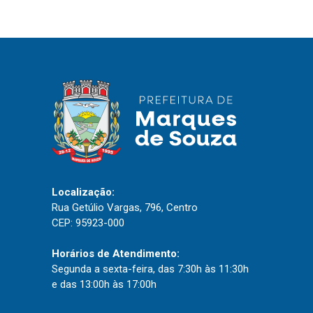
IPTU 2026
Nota Fiscal Eletrônica
Ouvidoria
Portal do Cidadão
Portal do Servidor
Publicações
Localização:
Diário Oficial (Novo)
Rua Getúlio Vargas, 796, Centro
CEP: 95923-000
Diário Oficial (Até 30/04)
Recursos Humanos
Horários de Atendimento:
Segunda a sexta-feira, das 7:30h às 11:30h
Processo Seletivo
e das 13:00h às 17:00h
Seletivo Simplificado