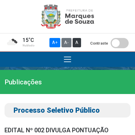
15°C
A+
A-
A
Contraste
Nublado
Publicações
Institucional
A Prefeitura
Gabinete do Prefeito
Processo Seletivo Público
Gabinete do Vice-prefeito
História do Município
EDITAL Nº 002 DIVULGA PONTUAÇÃO
Símbolos Oficiais