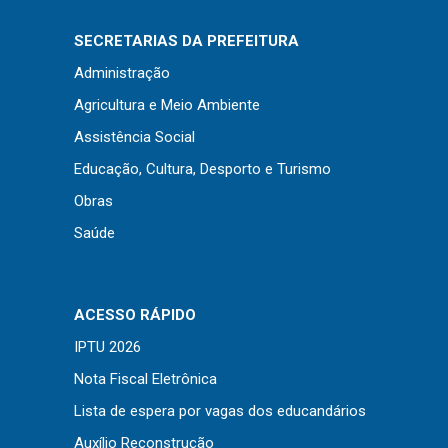
Concursos
Instruções Normativas
SECRETARIAS DA PREFEITURA
Licitações
Administração
Dispensas e Inexigibilidades
Agricultura e Meio Ambiente
Chamamentos Públicos
Assistência Social
Leis, Decretos e Portarias
Educação, Cultura, Desporto e Turismo
Obras
Saúde
Transparência
Portal da Transparência
ACESSO RÁPIDO
Radar da Transparência
IPTU 2026
Cespro
Nota Fiscal Eletrônica
Lista de espera por vagas dos educandários
Auxílio Reconstrução