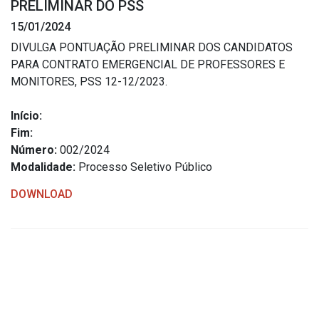
PRELIMINAR DO PSS
Estrutura Organizacional
15/01/2024
DIVULGA PONTUAÇÃO PRELIMINAR DOS CANDIDATOS
PARA CONTRATO EMERGENCIAL DE PROFESSORES E
MONITORES, PSS 12-12/2023.
Secretarias
Início:
Administração
Fim:
Agricultura e Meio Ambiente
Número:
002/2024
Assistência Social
Modalidade:
Processo Seletivo Público
Educação, Cultura, Desporto e Turismo
DOWNLOAD
Obras
Saúde
Serviços