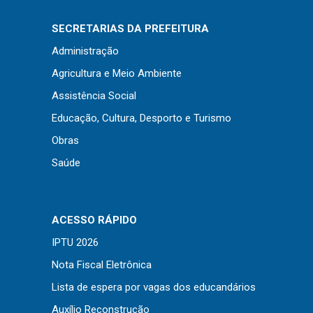
Concursos
Instruções Normativas
SECRETARIAS DA PREFEITURA
Licitações
Administração
Dispensas e Inexigibilidades
Agricultura e Meio Ambiente
Chamamentos Públicos
Assistência Social
Leis, Decretos e Portarias
Educação, Cultura, Desporto e Turismo
Obras
Saúde
Transparência
Portal da Transparência
ACESSO RÁPIDO
Radar da Transparência
IPTU 2026
Cespro
Nota Fiscal Eletrônica
Lista de espera por vagas dos educandários
Auxílio Reconstrução