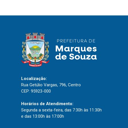
IPTU 2026
Nota Fiscal Eletrônica
Ouvidoria
Portal do Cidadão
Portal do Servidor
Publicações
Localização:
Diário Oficial (Novo)
Rua Getúlio Vargas, 796, Centro
CEP: 95923-000
Diário Oficial (Até 30/04)
Recursos Humanos
Horários de Atendimento:
Segunda a sexta-feira, das 7:30h às 11:30h
Processo Seletivo
e das 13:00h às 17:00h
Seletivo Simplificado