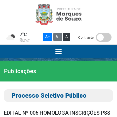
7°C
A+
A-
A
Contraste
Algumas
nuvens
Publicações
Institucional
A Prefeitura
Gabinete do Prefeito
Processo Seletivo Público
Gabinete do Vice-prefeito
História do Município
EDITAL Nº 006 HOMOLOGA INSCRIÇÕES PSS
Símbolos Oficiais