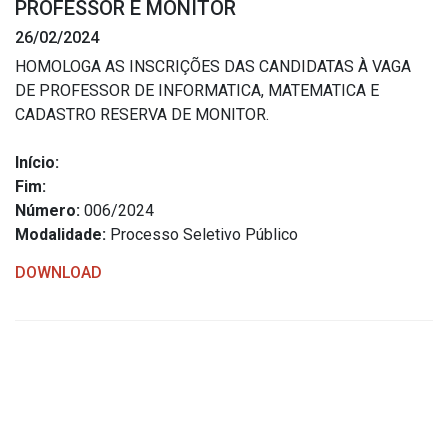
PROFESSOR E MONITOR
Estrutura Organizacional
26/02/2024
HOMOLOGA AS INSCRIÇÕES DAS CANDIDATAS À VAGA
DE PROFESSOR DE INFORMATICA, MATEMATICA E
CADASTRO RESERVA DE MONITOR.
Secretarias
Início:
Administração
Fim:
Agricultura e Meio Ambiente
Número:
006/2024
Assistência Social
Modalidade:
Processo Seletivo Público
Educação, Cultura, Desporto e Turismo
DOWNLOAD
Obras
Saúde
Serviços