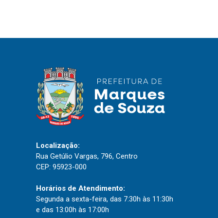
IPTU 2026
Nota Fiscal Eletrônica
Ouvidoria
Portal do Cidadão
Portal do Servidor
Publicações
Diário Oficial (Novo)
Localização:
Rua Getúlio Vargas, 796, Centro
Diário Oficial (Até 30/04)
CEP: 95923-000
Recursos Humanos
Processo Seletivo
Horários de Atendimento:
Segunda a sexta-feira, das 7:30h às 11:30h
Seletivo Simplificado
e das 13:00h às 17:00h