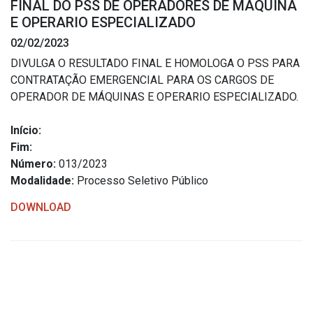
FINAL DO PSS DE OPERADORES DE MAQUINA
Estrutura Organizacional
E OPERARIO ESPECIALIZADO
02/02/2023
DIVULGA O RESULTADO FINAL E HOMOLOGA O PSS PARA
CONTRATAÇÃO EMERGENCIAL PARA OS CARGOS DE
Secretarias
OPERADOR DE MÁQUINAS E OPERARIO ESPECIALIZADO.
Administração
Início:
Agricultura e Meio Ambiente
Fim:
Assistência Social
Número:
013/2023
Modalidade:
Processo Seletivo Público
Educação, Cultura, Desporto e Turismo
Obras
DOWNLOAD
Saúde
Serviços