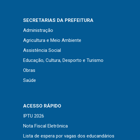
Concursos
Instruções Normativas
SECRETARIAS DA PREFEITURA
Licitações
Administração
Dispensas e Inexigibilidades
Agricultura e Meio Ambiente
Chamamentos Públicos
Assistência Social
Leis, Decretos e Portarias
Educação, Cultura, Desporto e Turismo
Obras
Saúde
Transparência
Portal da Transparência
Radar da Transparência
ACESSO RÁPIDO
Cespro
IPTU 2026
Nota Fiscal Eletrônica
Lista de espera por vagas dos educandários