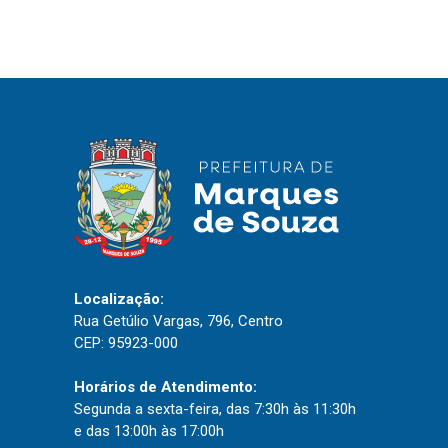
IPTU 2026
Nota Fiscal Eletrônica
Ouvidoria
Portal do Cidadão
Portal do Servidor
Publicações
Diário Oficial (Novo)
Localização:
Rua Getúlio Vargas, 796, Centro
Diário Oficial (Até 30/04)
CEP: 95923-000
Recursos Humanos
Processo Seletivo
Horários de Atendimento:
Segunda a sexta-feira, das 7:30h às 11:30h
Seletivo Simplificado
e das 13:00h às 17:00h