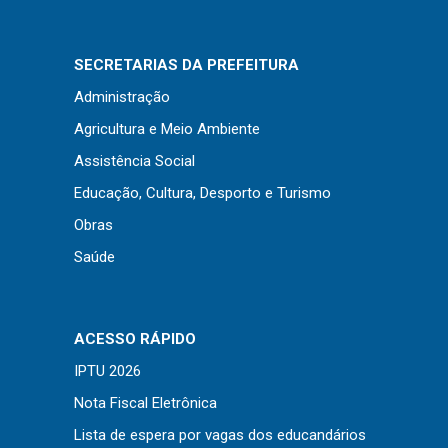
Concursos
Instruções Normativas
SECRETARIAS DA PREFEITURA
Licitações
Administração
Dispensas e Inexigibilidades
Agricultura e Meio Ambiente
Chamamentos Públicos
Assistência Social
Leis, Decretos e Portarias
Educação, Cultura, Desporto e Turismo
Obras
Saúde
Transparência
Portal da Transparência
Radar da Transparência
ACESSO RÁPIDO
Cespro
IPTU 2026
Nota Fiscal Eletrônica
Lista de espera por vagas dos educandários