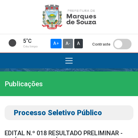
5°C
A+
A-
A
Contraste
Céu limpo
Publicações
Institucional
A Prefeitura
Gabinete do Prefeito
Processo Seletivo Público
Gabinete do Vice-prefeito
História do Município
EDITAL N.º 018 RESULTADO PRELIMINAR -
Símbolos Oficiais