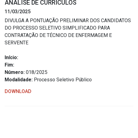
ANÁLISE DE CURRÍCULOS
Estrutura Organizacional
11/03/2025
DIVULGA A PONTUAÇÃO PRELIMINAR DOS CANDIDATOS
DO PROCESSO SELETIVO SIMPLIFICADO PARA
CONTRATAÇÃO DE TÉCNICO DE ENFERMAGEM E
Secretarias
SERVENTE
Administração
Início:
Agricultura e Meio Ambiente
Fim:
Assistência Social
Número:
018/2025
Modalidade:
Processo Seletivo Público
Educação, Cultura, Desporto e Turismo
Obras
DOWNLOAD
Saúde
Serviços