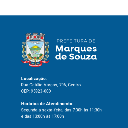
IPTU 2026
Nota Fiscal Eletrônica
Ouvidoria
Portal do Cidadão
Portal do Servidor
Publicações
Localização:
Diário Oficial (Novo)
Rua Getúlio Vargas, 796, Centro
CEP: 95923-000
Diário Oficial (Até 30/04)
Recursos Humanos
Horários de Atendimento:
Segunda a sexta-feira, das 7:30h às 11:30h
Processo Seletivo
e das 13:00h às 17:00h
Seletivo Simplificado