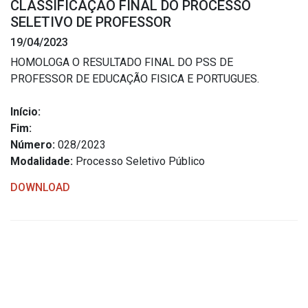
CLASSIFICAÇÃO FINAL DO PROCESSO
Estrutura Organizacional
SELETIVO DE PROFESSOR
19/04/2023
HOMOLOGA O RESULTADO FINAL DO PSS DE
PROFESSOR DE EDUCAÇÃO FISICA E PORTUGUES.
Secretarias
Início:
Administração
Fim:
Agricultura e Meio Ambiente
Número:
028/2023
Assistência Social
Modalidade:
Processo Seletivo Público
Educação, Cultura, Desporto e Turismo
DOWNLOAD
Obras
Saúde
Serviços