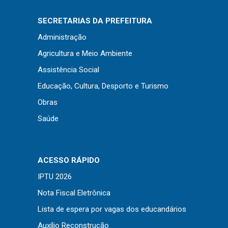
Concursos
Instruções Normativas
SECRETARIAS DA PREFEITURA
Licitações
Administração
Dispensas e Inexigibilidades
Agricultura e Meio Ambiente
Chamamentos Públicos
Assistência Social
Leis, Decretos e Portarias
Educação, Cultura, Desporto e Turismo
Obras
Saúde
Transparência
Portal da Transparência
ACESSO RÁPIDO
Radar da Transparência
IPTU 2026
Cespro
Nota Fiscal Eletrônica
Lista de espera por vagas dos educandários
Auxílio Reconstrução