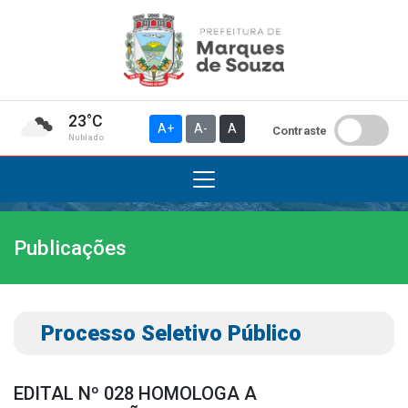
23°C
A+
A-
A
Contraste
Nublado
Publicações
Institucional
A Prefeitura
Gabinete do Prefeito
Processo Seletivo Público
Gabinete do Vice-prefeito
História do Município
EDITAL Nº 028 HOMOLOGA A
Símbolos Oficiais