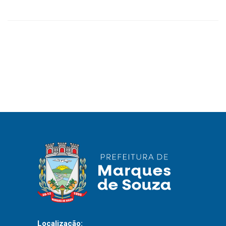
IPTU 2026
Nota Fiscal Eletrônica
Ouvidoria
Portal do Cidadão
Portal do Servidor
Publicações
Diário Oficial (Novo)
Diário Oficial (Até 30/04)
Recursos Humanos
Processo Seletivo
Seletivo Simplificado
Localização: