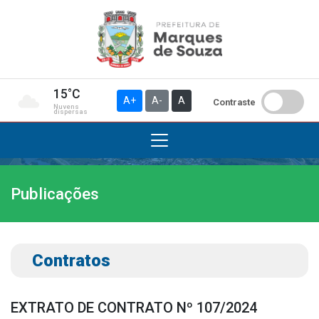
15°C
A+
A-
A
Contraste
Nuvens
dispersas
Publicações
Institucional
A Prefeitura
Gabinete do Prefeito
Contratos
Gabinete do Vice-prefeito
História do Município
EXTRATO DE CONTRATO Nº 107/2024
Símbolos Oficiais