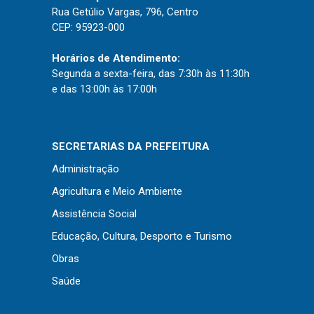
Concursos
Rua Getúlio Vargas, 796, Centro
Instruções Normativas
CEP: 95923-000
Licitações
Horários de Atendimento:
Dispensas e Inexigibilidades
Segunda a sexta-feira, das 7:30h às 11:30h
e das 13:00h às 17:00h
Chamamentos Públicos
Leis, Decretos e Portarias
SECRETARIAS DA PREFEITURA
Administração
Transparência
Agricultura e Meio Ambiente
Assistência Social
Portal da Transparência
Educação, Cultura, Desporto e Turismo
Radar da Transparência
Obras
Cespro
Saúde