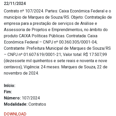
22/11/2024
Estrutura Organizacional
Contrato nº 107/2024. Partes: Caixa Econômica Federal e o
município de Marques de Souza/RS. Objeto: Contratação de
empresa para a prestação de serviços de Análise e
Assessoria de Projetos e Emprendimentos, no âmbito do
Secretarias
produto CAIXA Políticas Públicas. Contratada: Caixa
Econômica Federal – CNPJ nº 00.360.305/0001-04;
Administração
Contratante: Prefeitura Municipal de Marques de Souza/RS
Agricultura e Meio Ambiente
– CNPJ nº 01.607.619/0001-21; Valor total: R$ 17.507,99
Assistência Social
(dezessete mil quinhentos e sete reais e noventa e nove
centavos); Vigência: 24 meses. Marques de Souza, 22 de
Educação, Cultura, Desporto e Turismo
novembro de 2024.
Obras
Saúde
Início:
Fim:
Número:
107/2024
Modalidade:
Contratos
Serviços
DOWNLOAD