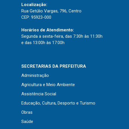
Concursos
Localização:
Instruções Normativas
Rua Getúlio Vargas, 796, Centro
CEP: 95923-000
Licitações
Dispensas e Inexigibilidades
Horários de Atendimento:
Segunda a sexta-feira, das 7:30h às 11:30h
Chamamentos Públicos
e das 13:00h às 17:00h
Leis, Decretos e Portarias
SECRETARIAS DA PREFEITURA
Administração
Transparência
Agricultura e Meio Ambiente
Portal da Transparência
Assistência Social
Radar da Transparência
Educação, Cultura, Desporto e Turismo
Cespro
Obras
Saúde