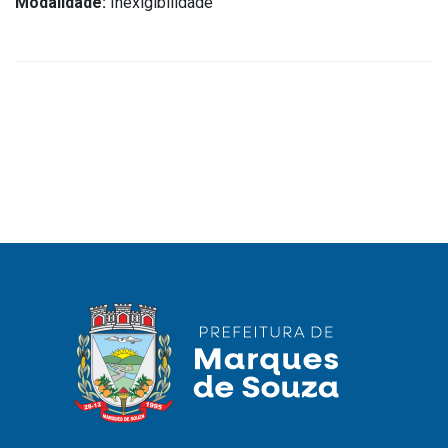
Modalidade:
Inexigibilidade
IPTU 2026
Nota Fiscal Eletrônica
Ouvidoria
Portal do Cidadão
Portal do Servidor
Publicações
Diário Oficial (Novo)
Diário Oficial (Até 30/04)
Recursos Humanos
Processo Seletivo
Seletivo Simplificado