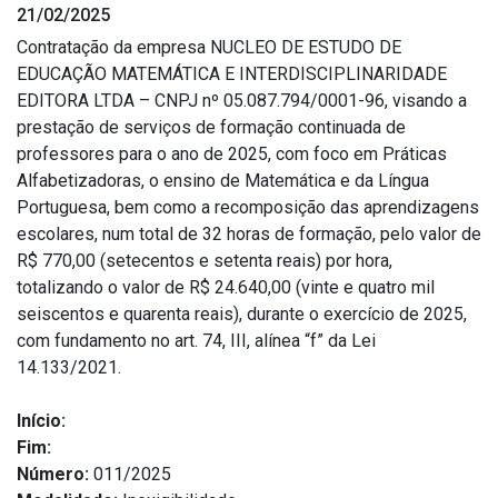
21/02/2025
Estrutura Organizacional
Contratação da empresa NUCLEO DE ESTUDO DE
EDUCAÇÃO MATEMÁTICA E INTERDISCIPLINARIDADE
EDITORA LTDA – CNPJ nº 05.087.794/0001-96, visando a
prestação de serviços de formação continuada de
Secretarias
professores para o ano de 2025, com foco em Práticas
Alfabetizadoras, o ensino de Matemática e da Língua
Administração
Portuguesa, bem como a recomposição das aprendizagens
Agricultura e Meio Ambiente
escolares, num total de 32 horas de formação, pelo valor de
Assistência Social
R$ 770,00 (setecentos e setenta reais) por hora,
totalizando o valor de R$ 24.640,00 (vinte e quatro mil
Educação, Cultura, Desporto e Turismo
seiscentos e quarenta reais), durante o exercício de 2025,
Obras
com fundamento no art. 74, III, alínea “f” da Lei
Saúde
14.133/2021.
Início:
Fim:
Número:
011/2025
Serviços