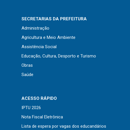
Concursos
Instruções Normativas
SECRETARIAS DA PREFEITURA
Licitações
Administração
Dispensas e Inexigibilidades
Agricultura e Meio Ambiente
Chamamentos Públicos
Assistência Social
Leis, Decretos e Portarias
Educação, Cultura, Desporto e Turismo
Obras
Saúde
Transparência
Portal da Transparência
Radar da Transparência
ACESSO RÁPIDO
Cespro
IPTU 2026
Nota Fiscal Eletrônica
Lista de espera por vagas dos educandários