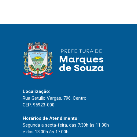
IPTU 2026
Nota Fiscal Eletrônica
Ouvidoria
Portal do Cidadão
Portal do Servidor
Publicações
Diário Oficial (Novo)
Localização:
Rua Getúlio Vargas, 796, Centro
Diário Oficial (Até 30/04)
CEP: 95923-000
Recursos Humanos
Processo Seletivo
Horários de Atendimento:
Segunda a sexta-feira, das 7:30h às 11:30h
Seletivo Simplificado
e das 13:00h às 17:00h