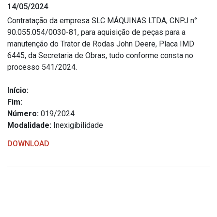
14/05/2024
Estrutura Organizacional
Contratação da empresa SLC MÁQUINAS LTDA, CNPJ n°
90.055.054/0030-81, para aquisição de peças para a
manutenção do Trator de Rodas John Deere, Placa IMD
6445, da Secretaria de Obras, tudo conforme consta no
Secretarias
processo 541/2024.
Administração
Início:
Agricultura e Meio Ambiente
Fim:
Assistência Social
Número:
019/2024
Modalidade:
Inexigibilidade
Educação, Cultura, Desporto e Turismo
Obras
DOWNLOAD
Saúde
Serviços