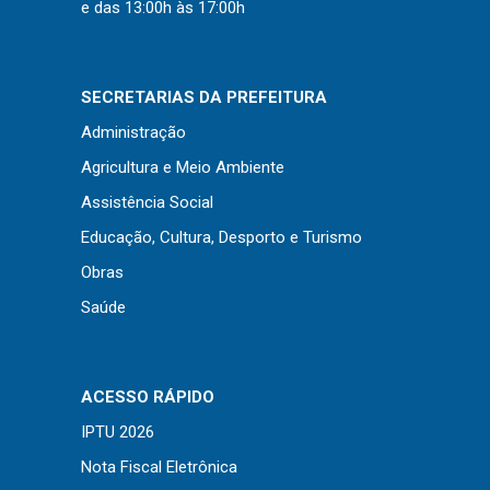
Concursos
e das 13:00h às 17:00h
Instruções Normativas
Licitações
SECRETARIAS DA PREFEITURA
Dispensas e Inexigibilidades
Administração
Chamamentos Públicos
Agricultura e Meio Ambiente
Leis, Decretos e Portarias
Assistência Social
Educação, Cultura, Desporto e Turismo
Obras
Transparência
Saúde
Portal da Transparência
Radar da Transparência
ACESSO RÁPIDO
Cespro
IPTU 2026
Nota Fiscal Eletrônica