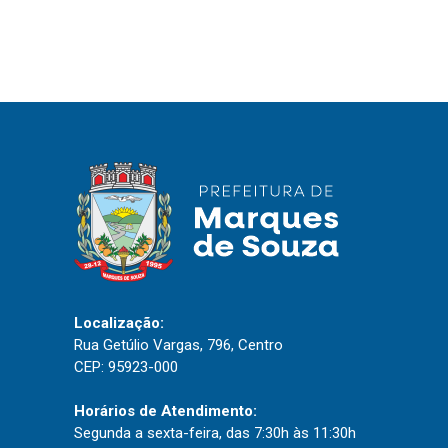
IPTU 2026
Nota Fiscal Eletrônica
Ouvidoria
Portal do Cidadão
Portal do Servidor
Publicações
Diário Oficial (Novo)
Localização:
Diário Oficial (Até 30/04)
Rua Getúlio Vargas, 796, Centro
Recursos Humanos
CEP: 95923-000
Processo Seletivo
Horários de Atendimento:
Seletivo Simplificado
Segunda a sexta-feira, das 7:30h às 11:30h