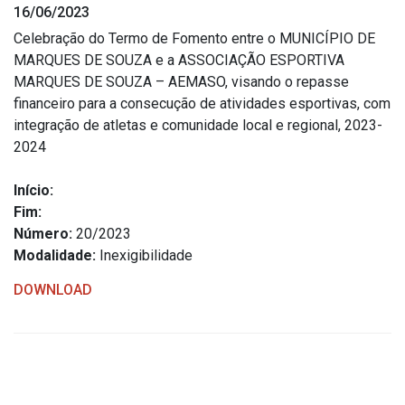
16/06/2023
Estrutura Organizacional
Celebração do Termo de Fomento entre o MUNICÍPIO DE
MARQUES DE SOUZA e a ASSOCIAÇÃO ESPORTIVA
MARQUES DE SOUZA – AEMASO, visando o repasse
financeiro para a consecução de atividades esportivas, com
Secretarias
integração de atletas e comunidade local e regional, 2023-
2024
Administração
Agricultura e Meio Ambiente
Início:
Assistência Social
Fim:
Número:
20/2023
Educação, Cultura, Desporto e Turismo
Modalidade:
Inexigibilidade
Obras
DOWNLOAD
Saúde
Serviços