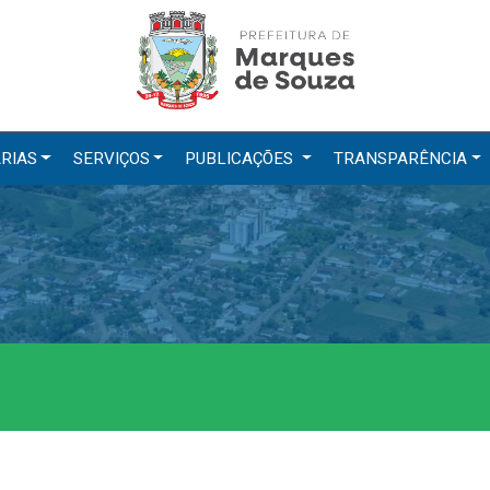
RIAS
SERVIÇOS
PUBLICAÇÕES
TRANSPARÊNCIA
tarias
Serviços
ação
IPTU 2026
a e Meio Ambiente
Nota Fiscal Eletrônica
a Social
Ouvidoria
Cultura, Desporto e Turismo
Portal do Cidadão
Portal do Servidor