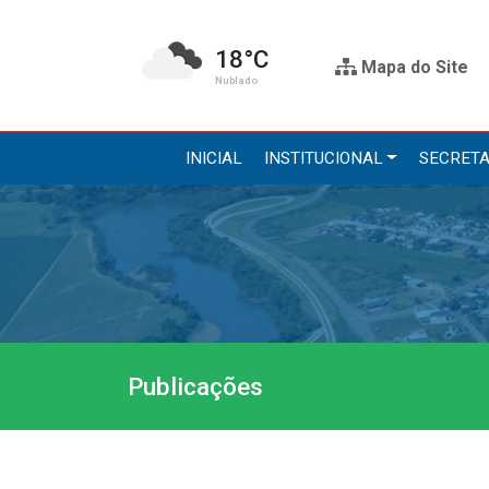
18°C
Mapa do Site
Nublado
INICIAL
INSTITUCIONAL
SECRETA
Institucional
Secre
A Prefeitura
Administr
Gabinete do Prefeito
Agricultur
Gabinete do Vice-prefeito
Assistênci
Publicações
História do Município
Educação, 
Símbolos Oficiais
Obras
Estrutura Organizacional
Saúde