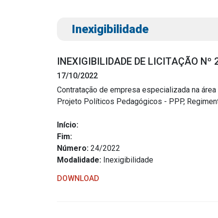
Inexigibilidade
INEXIGIBILIDADE DE LICITAÇÃO Nº 
17/10/2022
Contratação de empresa especializada na área
Projeto Políticos Pedagógicos - PPP, Regimen
Transparência
Outro
Início:
Portal da Transparência
Download
Fim:
Radar da Transparência
Número:
24/2022
Notícias
Modalidade:
Inexigibilidade
Cespro
Contato
DOWNLOAD
Página Inic