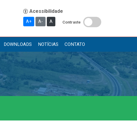
A+
A-
A
Contraste
DOWNLOADS
NOTÍCIAS
CONTATO
Publicações
Diário Oficial (Novo)
Diário Oficial (Até 30/04)
Recursos Humanos
Processo Seletivo
Seletivo Simplificado
Concursos