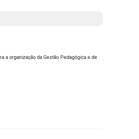
Instruções Normativas
Licitações
Dispensas e Inexigibilidades
Chamamentos Públicos
Leis, Decretos e Portarias
ara a organização da Gestão Pedagógica e de