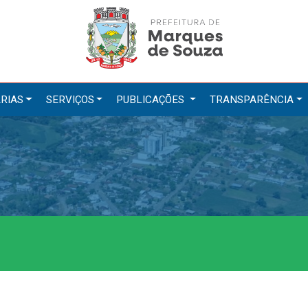
RIAS
SERVIÇOS
PUBLICAÇÕES
TRANSPARÊNCIA
tarias
Serviços
ação
IPTU 2026
a e Meio Ambiente
Nota Fiscal Eletrônica
a Social
Ouvidoria
Cultura, Desporto e Turismo
Portal do Cidadão
Portal do Servidor