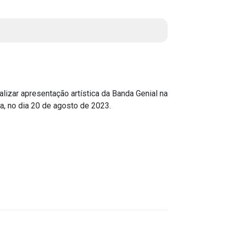
Instruções Normativas
Licitações
Dispensas e Inexigibilidades
Chamamentos Públicos
Leis, Decretos e Portarias
ar apresentação artística da Banda Genial na
a, no dia 20 de agosto de 2023.