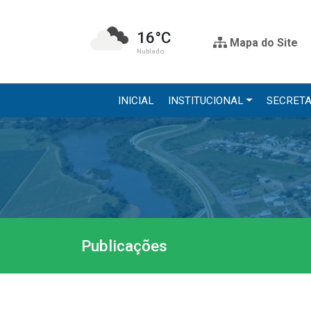
16°C
Mapa do Site
Nublado
INICIAL
INSTITUCIONAL
SECRETA
Institucional
Secre
A Prefeitura
Administr
Gabinete do Prefeito
Agricultur
Gabinete do Vice-prefeito
Assistênci
Publicações
História do Município
Educação, 
Símbolos Oficiais
Obras
Estrutura Organizacional
Saúde