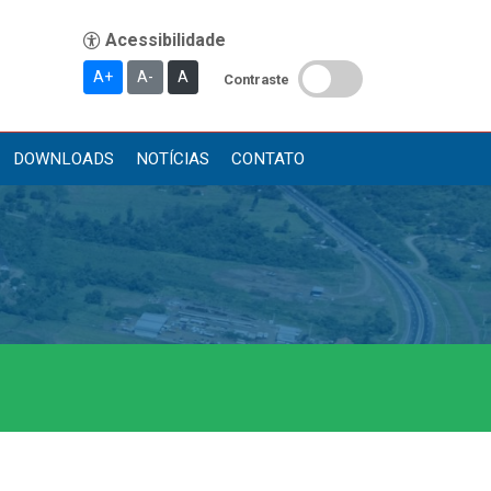
A+
A-
A
Contraste
DOWNLOADS
NOTÍCIAS
CONTATO
Publicações
Diário Oficial (Novo)
Diário Oficial (Até 30/04)
Recursos Humanos
Processo Seletivo
Seletivo Simplificado
Concursos