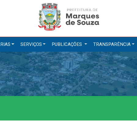
RIAS
SERVIÇOS
PUBLICAÇÕES
TRANSPARÊNCIA
tarias
Serviços
ação
IPTU 2026
a e Meio Ambiente
Nota Fiscal Eletrônica
a Social
Ouvidoria
Cultura, Desporto e Turismo
Portal do Cidadão
Portal do Servidor