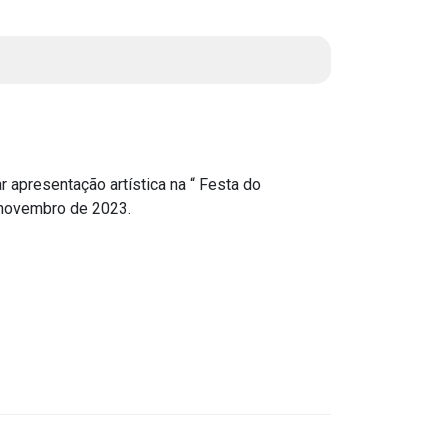
Instruções Normativas
Licitações
Dispensas e Inexigibilidades
Chamamentos Públicos
Leis, Decretos e Portarias
apresentação artística na “ Festa do
 novembro de 2023.