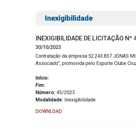
Inexigibilidade
INEXIGIBILIDADE DE LICITAÇÃO Nº 
30/10/2023
Contratação da empresa 52.243.837 JONAS MIGU
Associado”, promovida pelo Esporte Clube Cruz
Transparência
Outro
Início:
Portal da Transparência
Download
Fim:
Radar da Transparência
Número:
45/2023
Notícias
Modalidade:
Inexigibilidade
Cespro
Contato
DOWNLOAD
Página Inic