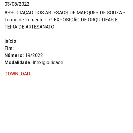
03/08/2022
Estrutura Organizacional
ASSOCIAÇÃO DOS ARTESÃOS DE MARQUES DE SOUZA -
Termo de Fomento - 7ª EXPOSIÇÃO DE ORQUÍDEAS E
FEIRA DE ARTESANATO
Secretarias
Início:
Fim:
Administração
Número:
19/2022
Agricultura e Meio Ambiente
Modalidade:
Inexigibilidade
Assistência Social
DOWNLOAD
Educação, Cultura, Desporto e Turismo
Obras
Saúde
Serviços