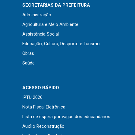
Concursos
SECRETARIAS DA PREFEITURA
Instruções Normativas
Administração
Licitações
Agricultura e Meio Ambiente
Dispensas e Inexigibilidades
Assistência Social
Chamamentos Públicos
Educação, Cultura, Desporto e Turismo
Leis, Decretos e Portarias
Obras
Saúde
Transparência
ACESSO RÁPIDO
Portal da Transparência
IPTU 2026
Radar da Transparência
Nota Fiscal Eletrônica
Cespro
Lista de espera por vagas dos educandários
Auxílio Reconstrução