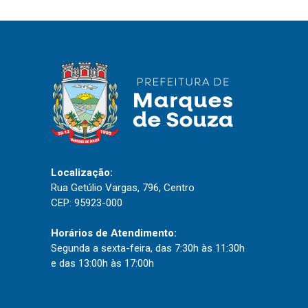
IPTU 2026
Nota Fiscal Eletrônica
Ouvidoria
Portal do Cidadão
Portal do Servidor
Localização:
Publicações
Rua Getúlio Vargas, 796, Centro
Diário Oficial (Novo)
CEP: 95923-000
Diário Oficial (Até 30/04)
Horários de Atendimento:
Recursos Humanos
Segunda a sexta-feira, das 7:30h às 11:30h
e das 13:00h às 17:00h
Processo Seletivo
Seletivo Simplificado