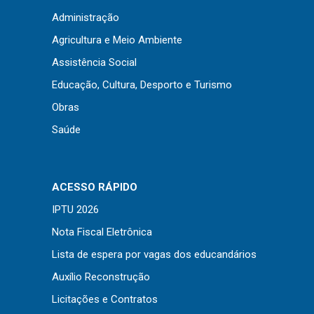
Concursos
Administração
Instruções Normativas
Agricultura e Meio Ambiente
Licitações
Assistência Social
Dispensas e Inexigibilidades
Educação, Cultura, Desporto e Turismo
Chamamentos Públicos
Obras
Leis, Decretos e Portarias
Saúde
Transparência
ACESSO RÁPIDO
IPTU 2026
Portal da Transparência
Nota Fiscal Eletrônica
Radar da Transparência
Lista de espera por vagas dos educandários
Cespro
Auxílio Reconstrução
Licitações e Contratos