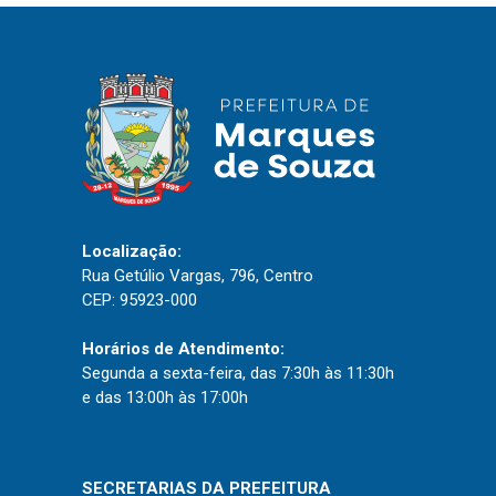
IPTU 2026
Nota Fiscal Eletrônica
Ouvidoria
Portal do Cidadão
Portal do Servidor
Localização:
Rua Getúlio Vargas, 796, Centro
Publicações
CEP: 95923-000
Diário Oficial (Novo)
Horários de Atendimento:
Diário Oficial (Até 30/04)
Segunda a sexta-feira, das 7:30h às 11:30h
Recursos Humanos
e das 13:00h às 17:00h
Processo Seletivo
Seletivo Simplificado
SECRETARIAS DA PREFEITURA