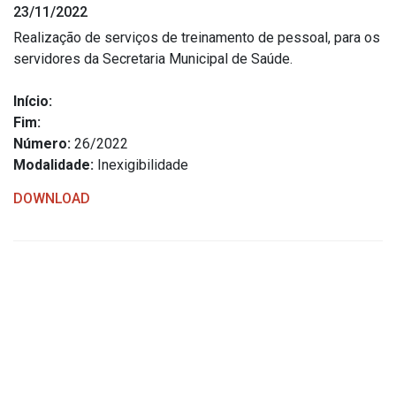
23/11/2022
Estrutura Organizacional
Realização de serviços de treinamento de pessoal, para os
servidores da Secretaria Municipal de Saúde.
Início:
Secretarias
Fim:
Número:
26/2022
Administração
Modalidade:
Inexigibilidade
Agricultura e Meio Ambiente
DOWNLOAD
Assistência Social
Educação, Cultura, Desporto e Turismo
Obras
Saúde
Serviços