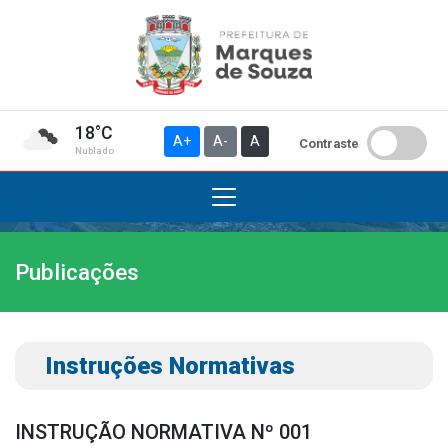
18°C
A+
A-
A
Contraste
Nublado
Publicações
Institucional
A Prefeitura
Gabinete do Prefeito
Instruções Normativas
Gabinete do Vice-prefeito
História do Município
INSTRUÇÃO NORMATIVA Nº 001
Símbolos Oficiais