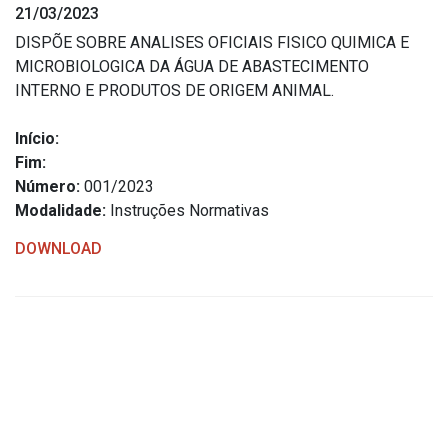
21/03/2023
Estrutura Organizacional
DISPÕE SOBRE ANALISES OFICIAIS FISICO QUIMICA E
MICROBIOLOGICA DA ÁGUA DE ABASTECIMENTO
INTERNO E PRODUTOS DE ORIGEM ANIMAL.
Secretarias
Início:
Fim:
Administração
Número:
001/2023
Agricultura e Meio Ambiente
Modalidade:
Instruções Normativas
Assistência Social
DOWNLOAD
Educação, Cultura, Desporto e Turismo
Obras
Saúde
Serviços