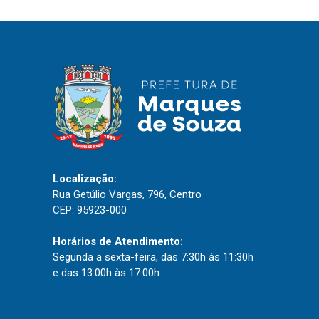
IPTU 2026
Nota Fiscal Eletrônica
Ouvidoria
Portal do Cidadão
Portal do Servidor
Localização:
Publicações
Rua Getúlio Vargas, 796, Centro
Diário Oficial (Novo)
CEP: 95923-000
Diário Oficial (Até 30/04)
Horários de Atendimento:
Recursos Humanos
Segunda a sexta-feira, das 7:30h às 11:30h
e das 13:00h às 17:00h
Processo Seletivo
Seletivo Simplificado