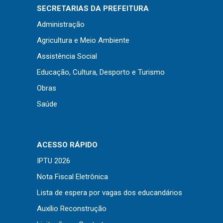
Concursos
SECRETARIAS DA PREFEITURA
Instruções Normativas
Administração
Licitações
Agricultura e Meio Ambiente
Dispensas e Inexigibilidades
Assistência Social
Chamamentos Públicos
Educação, Cultura, Desporto e Turismo
Leis, Decretos e Portarias
Obras
Saúde
Transparência
ACESSO RÁPIDO
Portal da Transparência
IPTU 2026
Radar da Transparência
Nota Fiscal Eletrônica
Cespro
Lista de espera por vagas dos educandários
Auxílio Reconstrução