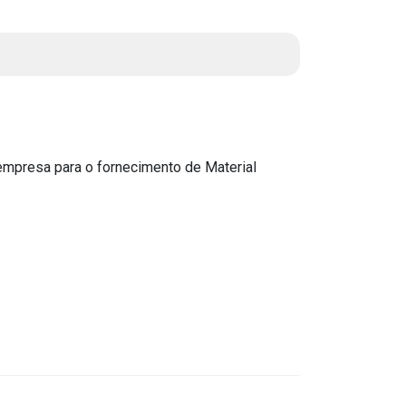
Instruções Normativas
Licitações
Dispensas e Inexigibilidades
Chamamentos Públicos
Leis, Decretos e Portarias
empresa para o fornecimento de Material