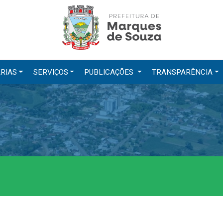
RIAS
SERVIÇOS
PUBLICAÇÕES
TRANSPARÊNCIA
tarias
Serviços
ação
IPTU 2026
a e Meio Ambiente
Nota Fiscal Eletrônica
a Social
Ouvidoria
Cultura, Desporto e Turismo
Portal do Cidadão
Portal do Servidor