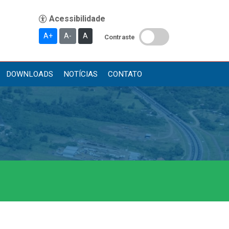
A+
A-
A
Contraste
DOWNLOADS
NOTÍCIAS
CONTATO
Publicações
Diário Oficial (Novo)
Diário Oficial (Até 30/04)
Recursos Humanos
Processo Seletivo
Seletivo Simplificado
Concursos