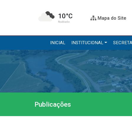
10°C
Mapa do Site
Nublado
INICIAL
INSTITUCIONAL
SECRETA
Institucional
Secre
A Prefeitura
Administr
Gabinete do Prefeito
Agricultur
Gabinete do Vice-prefeito
Assistênci
Publicações
História do Município
Educação, 
Símbolos Oficiais
Obras
Estrutura Organizacional
Saúde