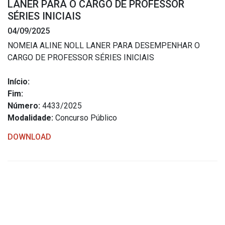
LANER PARA O CARGO DE PROFESSOR
Estrutura Organizacional
SÉRIES INICIAIS
04/09/2025
NOMEIA ALINE NOLL LANER PARA DESEMPENHAR O
CARGO DE PROFESSOR SÉRIES INICIAIS
Secretarias
Início:
Administração
Fim:
Agricultura e Meio Ambiente
Número:
4433/2025
Assistência Social
Modalidade:
Concurso Público
Educação, Cultura, Desporto e Turismo
DOWNLOAD
Obras
Saúde
Serviços