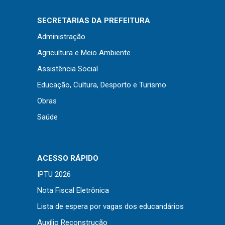
Concursos
Instruções Normativas
SECRETARIAS DA PREFEITURA
Licitações
Administração
Dispensas e Inexigibilidades
Agricultura e Meio Ambiente
Chamamentos Públicos
Assistência Social
Leis, Decretos e Portarias
Educação, Cultura, Desporto e Turismo
Obras
Saúde
Transparência
Portal da Transparência
ACESSO RÁPIDO
Radar da Transparência
IPTU 2026
Cespro
Nota Fiscal Eletrônica
Lista de espera por vagas dos educandários
Auxílio Reconstrução