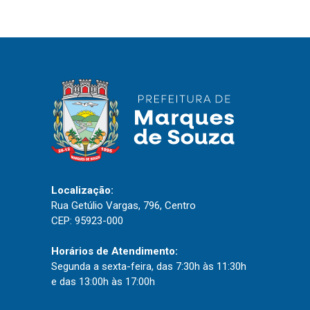
IPTU 2026
Nota Fiscal Eletrônica
Ouvidoria
Portal do Cidadão
Portal do Servidor
Publicações
Localização:
Diário Oficial (Novo)
Rua Getúlio Vargas, 796, Centro
CEP: 95923-000
Diário Oficial (Até 30/04)
Recursos Humanos
Horários de Atendimento:
Segunda a sexta-feira, das 7:30h às 11:30h
Processo Seletivo
e das 13:00h às 17:00h
Seletivo Simplificado