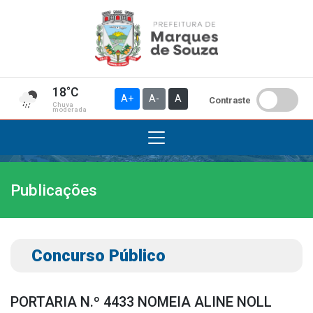
18°C
A+
A-
A
Contraste
Chuva
moderada
Publicações
Institucional
A Prefeitura
Gabinete do Prefeito
Concurso Público
Gabinete do Vice-prefeito
História do Município
PORTARIA N.º 4433 NOMEIA ALINE NOLL
Símbolos Oficiais