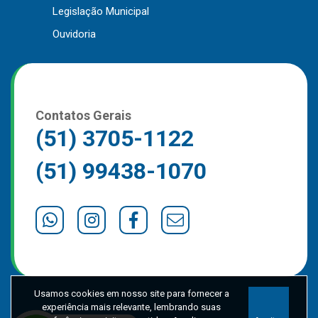
Legislação Municipal
Outros
Ouvidoria
Downloads
Notícias
Contato
Página Inicial
Contatos Gerais
(51) 3705-1122
(51) 99438-1070
Usamos cookies em nosso site para fornecer a
experiência mais relevante, lembrando suas