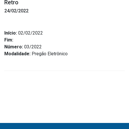
Retro
Estrutura Organizacional
24/02/2022
Início:
02/02/2022
Secretarias
Fim:
Número:
03/2022
Administração
Modalidade:
Pregão Eletrônico
Agricultura e Meio Ambiente
Assistência Social
Educação, Cultura, Desporto e Turismo
Obras
Saúde
Serviços