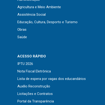
Concursos
Agricultura e Meio Ambiente
Instruções Normativas
Assistência Social
Licitações
Educação, Cultura, Desporto e Turismo
Dispensas e Inexigibilidades
Obras
Chamamentos Públicos
Saúde
Leis, Decretos e Portarias
ACESSO RÁPIDO
Transparência
IPTU 2026
Nota Fiscal Eletrônica
Portal da Transparência
Lista de espera por vagas dos educandários
Radar da Transparência
Auxílio Reconstrução
Cespro
Licitações e Contratos
Portal da Transparência