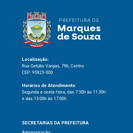
IPTU 2026
Nota Fiscal Eletrônica
Ouvidoria
Portal do Cidadão
Portal do Servidor
Localização:
Rua Getúlio Vargas, 796, Centro
CEP: 95923-000
Publicações
Horários de Atendimento:
Diário Oficial (Novo)
Segunda a sexta-feira, das 7:30h às 11:30h
Diário Oficial (Até 30/04)
e das 13:00h às 17:00h
Recursos Humanos
Processo Seletivo
SECRETARIAS DA PREFEITURA
Seletivo Simplificado
Administração