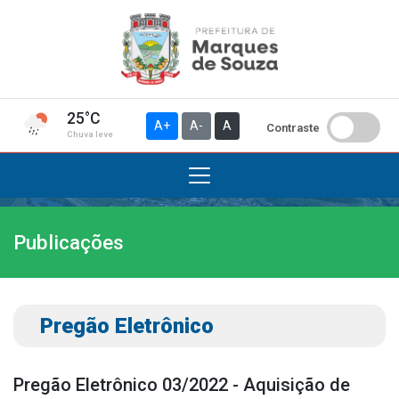
25°C
A+
A-
A
Contraste
Chuva leve
Publicações
Institucional
A Prefeitura
Gabinete do Prefeito
Pregão Eletrônico
Gabinete do Vice-prefeito
História do Município
Pregão Eletrônico 03/2022 - Aquisição de
Símbolos Oficiais