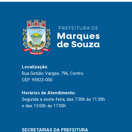
IPTU 2026
Nota Fiscal Eletrônica
Ouvidoria
Portal do Cidadão
Portal do Servidor
Localização:
Rua Getúlio Vargas, 796, Centro
Publicações
CEP: 95923-000
Diário Oficial (Novo)
Horários de Atendimento:
Diário Oficial (Até 30/04)
Segunda a sexta-feira, das 7:30h às 11:30h
Recursos Humanos
e das 13:00h às 17:00h
Processo Seletivo
Seletivo Simplificado
SECRETARIAS DA PREFEITURA