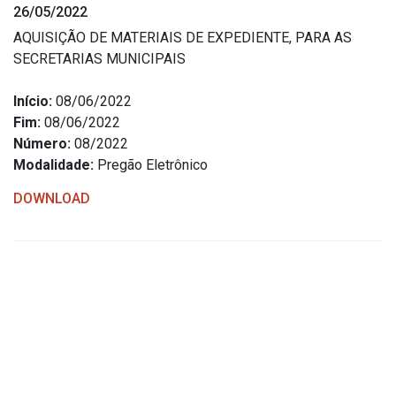
26/05/2022
Estrutura Organizacional
AQUISIÇÃO DE MATERIAIS DE EXPEDIENTE, PARA AS
SECRETARIAS MUNICIPAIS
Início:
08/06/2022
Secretarias
Fim:
08/06/2022
Número:
08/2022
Administração
Modalidade:
Pregão Eletrônico
Agricultura e Meio Ambiente
DOWNLOAD
Assistência Social
Educação, Cultura, Desporto e Turismo
Obras
Saúde
Serviços