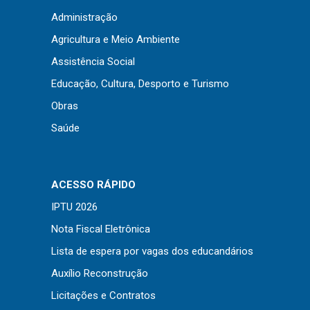
Concursos
Administração
Instruções Normativas
Agricultura e Meio Ambiente
Licitações
Assistência Social
Dispensas e Inexigibilidades
Educação, Cultura, Desporto e Turismo
Chamamentos Públicos
Obras
Leis, Decretos e Portarias
Saúde
Transparência
ACESSO RÁPIDO
IPTU 2026
Portal da Transparência
Nota Fiscal Eletrônica
Radar da Transparência
Lista de espera por vagas dos educandários
Cespro
Auxílio Reconstrução
Licitações e Contratos